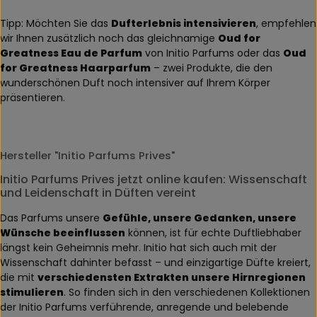
Tipp: Möchten Sie das
Dufterlebnis intensivieren
, empfehlen
wir Ihnen zusätzlich noch das gleichnamige
Oud for
Greatness Eau de Parfum
von Initio Parfums oder das
Oud
for Greatness Haarparfum
– zwei Produkte, die den
wunderschönen Duft noch intensiver auf Ihrem Körper
präsentieren.
Hersteller "Initio Parfums Prives"
Initio Parfums Prives jetzt online kaufen: Wissenschaft
und Leidenschaft in Düften vereint
Das Parfums unsere
Gefühle, unsere Gedanken, unsere
Wünsche beeinflussen
können, ist für echte Duftliebhaber
längst kein Geheimnis mehr. Initio hat sich auch mit der
Wissenschaft dahinter befasst – und einzigartige Düfte kreiert,
die mit
verschiedensten Extrakten unsere Hirnregionen
stimulieren
. So finden sich in den verschiedenen Kollektionen
der Initio Parfums verführende, anregende und belebende