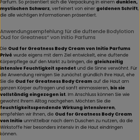
Parfum. So präsentiert sich die Verpackung in einem
dunklen,
mystischen Schwarz
, verfeinert von einer
goldenen Schrift
,
die alle wichtigen Informationen präsentiert.
Anwendungsempfehlung für die duftende Bodylotion
Oud for Greatness“ von Initio Parfums
Die
Oud for Greatness Body Cream von Initio Parfums
Privé
wurde eigens mit dem Ziel entwickelt, eine duftende
Körperpflege auf den Markt zu bringen, die
gleichzeitig
intensive Feuchtigkeit spendet
und die Sinne verwöhnt. Für
die Anwendung reinigen Sie zunächst gründlich Ihre Haut, ehe
Sie die
Oud for Greatness Body Cream
auf die Haut am
ganzen Körper auftragen und sanft einmassieren,
bis sie
vollständig eingezogen ist
. Im Anschluss können Sie wie
gewohnt Ihrem Alltag nachgehen. Möchten Sie die
feuchtigkeitsspendende Wirkung intensiveren
,
empfehlen wir Ihnen, die
Oud for Greatness Body Cream
von Initio
unmittelbar nach dem Duschen zu nutzen, da die
Wirkstoffe hier besonders intensiv in die Haut eindringen
können.