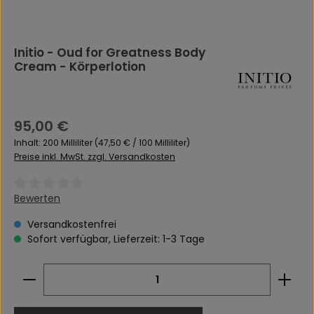
Initio - Oud for Greatness Body
Cream - Körperlotion
Regulärer Preis:
95,00 €
Inhalt:
200 Milliliter
(47,50 € / 100 Milliliter)
Preise inkl. MwSt. zzgl. Versandkosten
Durchschnittliche Bewertung von 0 von 5 Sternen
Bewerten
Versandkostenfrei
Sofort verfügbar, Lieferzeit: 1-3 Tage
Produkt Anzahl: Gib den gewünschten Wert ein 