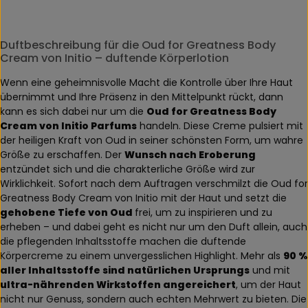
Duftbeschreibung für die Oud for Greatness Body
Cream von Initio – duftende Körperlotion
Wenn eine geheimnisvolle Macht die Kontrolle über Ihre Haut
übernimmt und Ihre Präsenz in den Mittelpunkt rückt, dann
kann es sich dabei nur um die
Oud for Greatness Body
Cream von Initio Parfums
handeln. Diese Creme pulsiert mit
der heiligen Kraft von Oud in seiner schönsten Form, um wahre
Größe zu erschaffen. Der
Wunsch nach Eroberung
entzündet sich und die charakterliche Größe wird zur
Wirklichkeit. Sofort nach dem Auftragen verschmilzt die Oud for
Greatness Body Cream von Initio mit der Haut und setzt die
gehobene Tiefe von Oud
frei, um zu inspirieren und zu
erheben – und dabei geht es nicht nur um den Duft allein, auch
die pflegenden Inhaltsstoffe machen die duftende
Körpercreme zu einem unvergesslichen Highlight. Mehr als
90 %
aller Inhaltsstoffe sind natürlichen Ursprungs
und mit
ultra-nährenden Wirkstoffen angereichert
, um der Haut
nicht nur Genuss, sondern auch echten Mehrwert zu bieten. Die