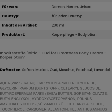
Für wen:
Damen, Herren, Unisex
Hauttyp:
für jeden Hauttyp
Inhalt des Artikel:
200 ml
Produktart:
Körperpflege - Bodylotion
Inhaltsstoffe "Initio - Oud for Greatness Body Cream -
Körperlotion"
Duftnoten
: Safran, Muskat, Oud, Moschus, Patchouli, Lavendel
AQUA (WASSER/EAU), CAPRYLIC/CAPRIC TRIGLYCERIDE,
GLYCERIN, PARFUM (DUFTSTOFF), CETEARYL GLUCOSIDE,
BUTYROSPERMUM PARKII (SHEA) BUTTER, SORBITAN OLIVATE,
BUTYLENGLYKOL, HYDROXYACETOPHENON, PRUNUS
AMYGDALUS DULCIS (SÜSSMALLE) ÖL, CETEARYL ALKOHOL,
TOCOPHEROL, CARBOMER, ALLANTOIN, HELIANTHUS ANNUUS