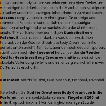
for Greatness Body Cream von Initio Parfums nicht fehlen, um
mit holzigen und dunklen Facetten die Mystik in den Mittelpunkt
zu rücken und einen unvergesslichen Eindruck zu hinterlassen.
Moschus
sorgt vor allem im Hintergrund für cremige und
spannende Facetten, wenn er sich mit seinen pudrigen
Nuancen einbringt und eine herrliche Aura der Sinnlichkeit
erschafft – verfeinert von der erdigen
Dunkelheit von
Patchouli
, das mit seiner dunklen Aura den mystischen
Eindruck von der Oud for Greatness Body Cream von Initio
perfekt unterstreicht. Sehr zart, aber dennoch deutlich spürbar,
sticht auch noch
der Lavendel
hervor, der der
duftenden
Oud for Greatness Body Cream von Initio
schließlich die
absolute Vollendung verleiht und ein unvergleichlich intensives
Dufterlebnis erschafft.
Duftnoten
: Safran, Muskat, Oud, Moschus, Patchouli, Lavendel
Sie erhalten die
Oud for Greatness Body Cream von Initio
Parfums
in einem spektakulär schönen
Tiegel mit 200 ml
Inhalt
, optisch inspiriert von dem gleichnamigen Eau de