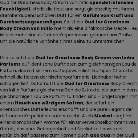
Oud for Greatness Body Cream von Initio
spendet intensive
Feuchtigkeit
, stärkt die Haut und sorgt gleichzeitig mit ihrem
atemberaubend schönen Duft für ein
Gefühl von Kraft und
Durchsetzungsvermögen
. So ist die
Oud for Greatness
Body Cream von Initio
mehr als eine olfaktorische Geste – es
ist viel mehr eine duftende Körpercreme, geboren aus Größe,
um die natürliche Schönheit Ihres Seins zu unterstreichen.
Und so setzt die
Oud for Greatness Body Cream von Initio
Parfums
auf identische Duftnoten zum gleichnamigen Eau de
Parfum, das mit seinem außergewöhnlich kräftigen Charakter
schnell die Herzen der Nischenparfümerie-Liebhaber höher
schlagen ließ. Dafür nutzt die
Oud for Greatness
Body Cream
von Initio Parfums gleichermaßen die Extrakte, die auch in dem
gleichnamigen Eau de Parfum zu finden sind – angefangen mit
einem
Hauch von würzigem Safran
, der sofort ein
orientalisches Dufterlebnis erschafft und die pure Eleganz der
duftenden Körperlotion unterstreicht. Auch
Muskat
sorgt mit
einer aromatischen Wärme für ein unverwechselbar intensives
Gefühl, das pure Geborgenheit und Sinnlichkeit ausstrahlt.
Natürlich darf passend zum Namen auch
das Oud
in der Oud