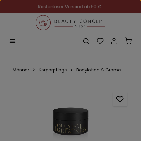
Kostenloser Versand ab 50 €
Zum Hauptinhalt springen
Du hast 0 Produkt
Ware
Männer
Körperpflege
Bodylotion & Creme
Bildergalerie überspringen