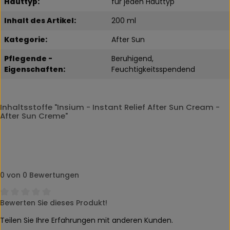
Hauttyp:
für jeden Hauttyp
Inhalt des Artikel:
200 ml
Kategorie:
After Sun
Pflegende -
Beruhigend,
Eigenschaften:
Feuchtigkeitsspendend
Inhaltsstoffe "Insium - Instant Relief After Sun Cream -
After Sun Creme"
0 von 0 Bewertungen
Bewerten Sie dieses Produkt!
Durchschnittliche Bewertung von 0 von 5 Sternen
Teilen Sie Ihre Erfahrungen mit anderen Kunden.