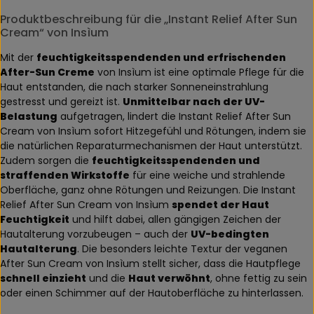
Produktbeschreibung für die „Instant Relief After Sun
Cream“ von Insìum
Mit der
feuchtigkeitsspendenden und erfrischenden
After-Sun Creme
von Insìum ist eine optimale Pflege für die
Haut entstanden, die nach starker Sonneneinstrahlung
gestresst und gereizt ist.
Unmittelbar nach der UV-
Belastung
aufgetragen, lindert die Instant Relief After Sun
Cream von Insìum sofort Hitzegefühl und Rötungen, indem sie
die natürlichen Reparaturmechanismen der Haut unterstützt.
Zudem sorgen die
feuchtigkeitsspendenden und
straffenden Wirkstoffe
für eine weiche und strahlende
Oberfläche, ganz ohne Rötungen und Reizungen. Die Instant
Relief After Sun Cream von Insìum
spendet der Haut
Feuchtigkeit
und hilft dabei, allen gängigen Zeichen der
Hautalterung vorzubeugen – auch der
UV-bedingten
Hautalterung
. Die besonders leichte Textur der veganen
After Sun Cream von Insìum stellt sicher, dass die Hautpflege
schnell einzieht
und die
Haut verwöhnt
, ohne fettig zu sein
oder einen Schimmer auf der Hautoberfläche zu hinterlassen.