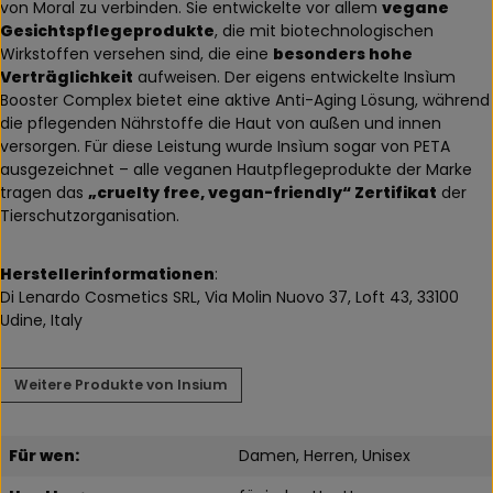
von Moral zu verbinden. Sie entwickelte vor allem
vegane
Gesichtspflegeprodukte
, die mit biotechnologischen
Wirkstoffen versehen sind, die eine
besonders hohe
Verträglichkeit
aufweisen. Der eigens entwickelte Insìum
Booster Complex bietet eine aktive Anti-Aging Lösung, während
die pflegenden Nährstoffe die Haut von außen und innen
versorgen. Für diese Leistung wurde Insìum sogar von PETA
ausgezeichnet – alle veganen Hautpflegeprodukte der Marke
tragen das
„cruelty free, vegan-friendly“ Zertifikat
der
Tierschutzorganisation.
Herstellerinformationen
:
Di Lenardo Cosmetics SRL, Via Molin Nuovo 37, Loft 43, 33100
Udine, Italy
Weitere Produkte von Insium
Für wen:
Damen, Herren, Unisex