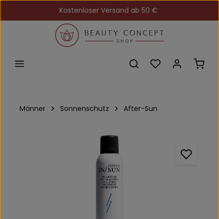
Kostenloser Versand ab 50 €
Zum Hauptinhalt springen
Du hast 0 Produkt
Ware
Männer
Sonnenschutz
After-Sun
Bildergalerie überspringen