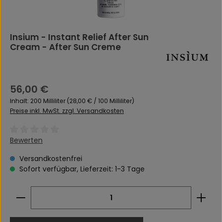
Insium - Instant Relief After Sun
Cream - After Sun Creme
Regulärer Preis:
56,00 €
Inhalt:
200 Milliliter
(28,00 € / 100 Milliliter)
Preise inkl. MwSt. zzgl. Versandkosten
Durchschnittliche Bewertung von 0 von 5 Sternen
Bewerten
Versandkostenfrei
Sofort verfügbar, Lieferzeit: 1-3 Tage
Produkt Anzahl: Gib den gewünschten Wert ein 