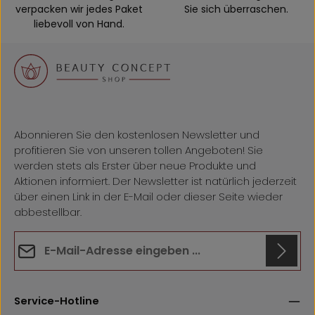
verpacken wir jedes Paket
Sie sich überraschen.
liebevoll von Hand.
Abonnieren Sie den kostenlosen Newsletter und
profitieren Sie von unseren tollen Angeboten! Sie
werden stets als Erster über neue Produkte und
Aktionen informiert. Der Newsletter ist natürlich jederzeit
über einen Link in der E-Mail oder dieser Seite wieder
abbestellbar.
E-Mail-Adresse*
Datenschutz
Anti-Roboter-Verifizierung
Die mit einem Stern (*) markierten Felder sind
Hier klicken
Service-Hotline
Ich habe die
Datenschutzbestimmungen
zur Kenntnis
Pflichtfelder.
Friendly
Captcha ⇗