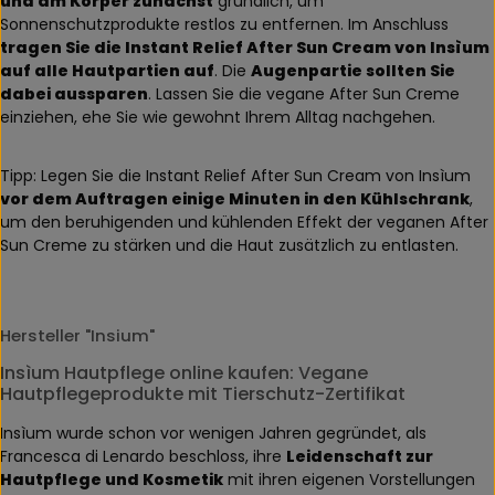
und am Körper zunächst
gründlich, um
Sonnenschutzprodukte restlos zu entfernen. Im Anschluss
tragen Sie die Instant Relief After Sun Cream von Insìum
auf alle Hautpartien auf
. Die
Augenpartie sollten Sie
dabei aussparen
. Lassen Sie die vegane After Sun Creme
einziehen, ehe Sie wie gewohnt Ihrem Alltag nachgehen.
Tipp: Legen Sie die Instant Relief After Sun Cream von Insìum
vor dem Auftragen einige Minuten in den Kühlschrank
,
um den beruhigenden und kühlenden Effekt der veganen After
Sun Creme zu stärken und die Haut zusätzlich zu entlasten.
Hersteller "Insium"
Insìum Hautpflege online kaufen: Vegane
Hautpflegeprodukte mit Tierschutz-Zertifikat
Insìum wurde schon vor wenigen Jahren gegründet, als
Francesca di Lenardo beschloss, ihre
Leidenschaft zur
Hautpflege und Kosmetik
mit ihren eigenen Vorstellungen