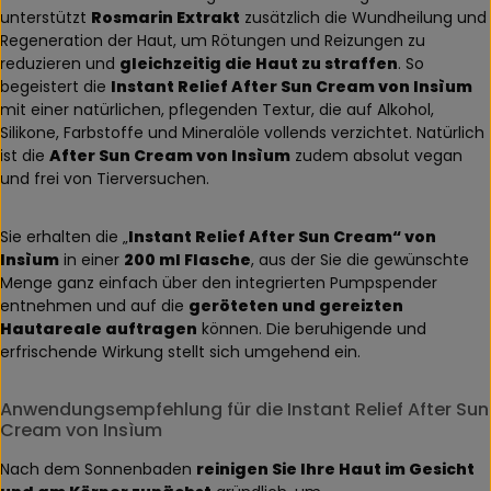
unterstützt
Rosmarin Extrakt
zusätzlich die Wundheilung und
Regeneration der Haut, um Rötungen und Reizungen zu
reduzieren und
gleichzeitig die Haut zu straffen
. So
begeistert die
Instant Relief After Sun Cream von Insìum
mit einer natürlichen, pflegenden Textur, die auf Alkohol,
Silikone, Farbstoffe und Mineralöle vollends verzichtet. Natürlich
ist die
After Sun Cream von Insìum
zudem absolut vegan
und frei von Tierversuchen.
Sie erhalten die „
Instant Relief After Sun Cream“ von
Insìum
in einer
200 ml Flasche
, aus der Sie die gewünschte
Menge ganz einfach über den integrierten Pumpspender
entnehmen und auf die
geröteten und gereizten
Hautareale auftragen
können. Die beruhigende und
erfrischende Wirkung stellt sich umgehend ein.
Anwendungsempfehlung für die Instant Relief After Sun
Cream von Insìum
Nach dem Sonnenbaden
reinigen Sie Ihre Haut im Gesicht