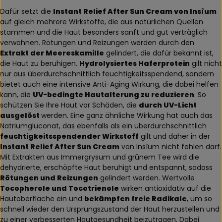
Dafür setzt die
Instant Relief After Sun Cream von Insìum
auf gleich mehrere Wirkstoffe, die aus natürlichen Quellen
stammen und die Haut besonders sanft und gut verträglich
verwöhnen. Rötungen und Reizungen werden durch den
Extrakt der Meereskamille
gelindert, die dafür bekannt ist,
die Haut zu beruhigen.
Hydrolysiertes Haferprotein
gilt nicht
nur aus überdurchschnittlich feuchtigkeitsspendend, sondern
bietet auch eine intensive Anti-Aging Wirkung, die dabei helfen
kann, die
UV-bedingte Hautalterung zu reduzieren
. So
schützen Sie Ihre Haut vor Schäden, die
durch UV-Licht
ausgelöst
werden. Eine ganz ähnliche Wirkung hat auch das
Natriumgluconat, das ebenfalls als ein überdurchschnittlich
feuchtigkeitsspendender Wirkstoff
gilt und daher in der
Instant Relief After Sun Cream
von Insìum nicht fehlen darf.
Mit Extrakten aus Immergrysum und grünem Tee wird die
dehydrierte, erschöpfte Haut beruhigt und entspannt, sodass
Rötungen und Reizungen
gelindert werden. Wertvolle
Tocopherole und Tocotrienole
wirken antioxidativ auf die
Hautoberfläche ein und
bekämpfen freie Radikale
, um so
schnell wieder den Ursprungszustand der Haut herzustellen und
zu einer verbesserten Hautgesundheit beizutragen. Dabei