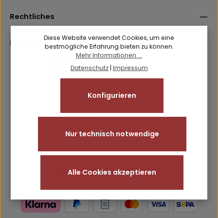
genommen und die
AGB
gelesen und bin mit ihnen
einverstanden.
Rechtliches
Diese Website verwendet Cookies, um eine
Informationen
bestmögliche Erfahrung bieten zu können.
Mehr Informationen ...
Datenschutz
|
Impressum
Konfigurieren
Nur technisch notwendige
Alle Cookies akzeptieren