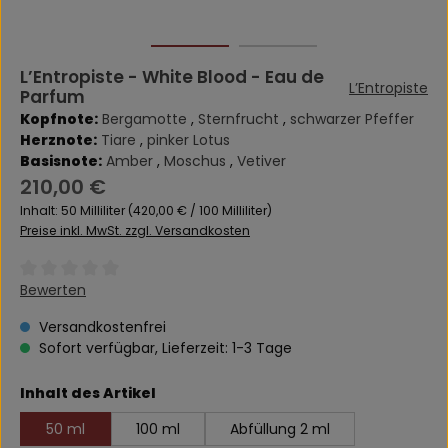
L’Entropiste - White Blood - Eau de
L’Entropiste
Parfum
Kopfnote:
Bergamotte
,
Sternfrucht
,
schwarzer Pfeffer
Herznote:
Tiare
,
pinker Lotus
Basisnote:
Amber
,
Moschus
,
Vetiver
Regulärer Preis:
210,00 €
Inhalt:
50 Milliliter
(420,00 € / 100 Milliliter)
Preise inkl. MwSt. zzgl. Versandkosten
Durchschnittliche Bewertung von 0 von 5 Sternen
Bewerten
Versandkostenfrei
Sofort verfügbar, Lieferzeit: 1-3 Tage
auswählen
Inhalt des Artikel
50 ml
100 ml
Abfüllung 2 ml