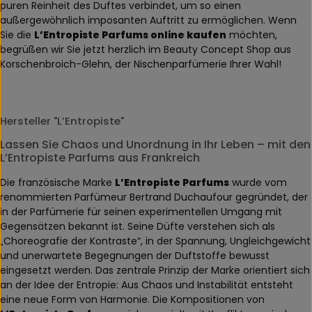
puren Reinheit des Duftes verbindet, um so einen
außergewöhnlich imposanten Auftritt zu ermöglichen. Wenn
Sie die
L’Entropiste Parfums online kaufen
möchten,
begrüßen wir Sie jetzt herzlich im Beauty Concept Shop aus
Korschenbroich-Glehn, der Nischenparfümerie Ihrer Wahl!
Hersteller "L’Entropiste"
Lassen Sie Chaos und Unordnung in Ihr Leben – mit den
L’Entropiste Parfums aus Frankreich
Die französische Marke
L’Entropiste Parfums
wurde vom
renommierten Parfümeur Bertrand Duchaufour gegründet, der
in der Parfümerie für seinen experimentellen Umgang mit
Gegensätzen bekannt ist. Seine Düfte verstehen sich als
„Choreografie der Kontraste“, in der Spannung, Ungleichgewicht
und unerwartete Begegnungen der Duftstoffe bewusst
eingesetzt werden. Das zentrale Prinzip der Marke orientiert sich
an der Idee der Entropie: Aus Chaos und Instabilität entsteht
eine neue Form von Harmonie. Die Kompositionen von