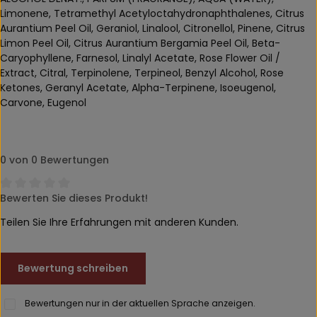
Limonene, Tetramethyl Acetyloctahydronaphthalenes, Citrus
Aurantium Peel Oil, Geraniol, Linalool, Citronellol, Pinene, Citrus
Limon Peel Oil, Citrus Aurantium Bergamia Peel Oil, Beta-
Caryophyllene, Farnesol, Linalyl Acetate, Rose Flower Oil /
Extract, Citral, Terpinolene, Terpineol, Benzyl Alcohol, Rose
Ketones, Geranyl Acetate, Alpha-Terpinene, Isoeugenol,
Carvone, Eugenol
0 von 0 Bewertungen
Bewerten Sie dieses Produkt!
Durchschnittliche Bewertung von 0 von 5 Sternen
Teilen Sie Ihre Erfahrungen mit anderen Kunden.
Bewertung schreiben
Bewertungen nur in der aktuellen Sprache anzeigen.