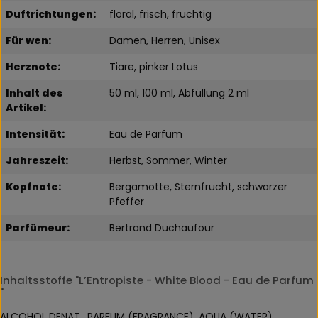
Duftrichtungen:
floral, frisch, fruchtig
Für wen:
Damen, Herren, Unisex
Herznote:
Tiare, pinker Lotus
Inhalt des
50 ml, 100 ml, Abfüllung 2 ml
Artikel:
Intensität:
Eau de Parfum
Jahreszeit:
Herbst, Sommer, Winter
Kopfnote:
Bergamotte, Sternfrucht, schwarzer
Pfeffer
Parfümeur:
Bertrand Duchaufour
Inhaltsstoffe "L’Entropiste - White Blood - Eau de Parfum
"
ALCOHOL DENAT., PARFUM (FRAGRANCE), AQUA (WATER),