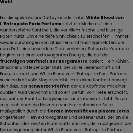
Wahl
.
Für die spektakuläre Duftpyramide hinter
White Blood von
L’Entropiste Paris Parfums
setzt die Marke auf eine
wunderschöne Sanftheit, die vor allem frische und blumige
Noten nutzt, um eine tiefe Sinnlichkeit zu erschaffen – immer
wieder durchzogen von zitrischen und fruchtigen Noten, die
dem Duft eine besondere Tiefe verleihen. Schon die Kopfnote
beginnt mit einer extravaganten Energie, die auf der
fruchtigen Sanftheit der Bergamotte
basiert – ein kühler,
zitrischer und lebendiger Duft, der voller Leidenschaft und
Energie steckt und White Blood von L’Entropiste Paris Parfums
so seine kraftvolle Magie verleiht. Im starken Kontrast bewegt
sich dazu der
schwarze Pfeffer
, der die Kopfnote mit einer
dunklen Aura verwöhnt und so ein Gefühl von Tiefe erschafft,
das auf der Haut für Langlebigkeit und Intensität steht. Rasch
zeigt sich auch die Herznote von ihrer schönsten Seite,
maßgeblich durch die
florale Intensität von pinkem Lotus
angetrieben – ein extravaganter und seltener Duft, der an die
Schönheit des weißen Blütensafts erinnert, der maßgeblich die
Namensgebung hinter White Blood von L’Entropiste Parfums