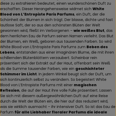
diese zu extrahieren bedeutet, einen wunderschönen Duft zu
erschaffen. Dieser Herangehensweise widmet sich
White
Blood von L’Entropiste Paris Parfums
, ein Duft, der die
Schönheit der Blumen in sich trägt. Der blasse, dichte und fast
lautlose Saft, der so aus den schönsten Blüten der Welt
gewonnen wird, fließt im Verborgenen –
wie weißes Blut
, das
dem herrlichen Eau de Parfum seinen Namen verleiht. Das Blut
der Blumen, ein Weiß, geboren aus tausenden Farben. So wird
White Blood von L’Entropiste Paris Parfums zum
Beben des
Lebens
, entstanden aus einer imaginären Blume, die mit ihren
schillernden Blütenblättern verzaubert. Scheinbar rein
präsentiert sich der Extrakt auf der Haut, offenbart sein Weiß
als die Summe tausender Farben, wie ein
geschichteter
Schimmer im Licht
. In jedem Winkel beugt sich der Duft, um
sich kontinuierlich selbst zu verändern. So begeistert White
Blood von L’Entropiste Parfums mit einer
magischen
Reflexion
, die auf der Haut ihre volle Fülle präsentiert. Lassen
Sie sich mit diesem außergewöhnlichen Duft auf eine Reise
durch die Welt der Blüten ein, die hier auf das reduziert wird,
was sie wirklich ausmacht – ihr intensiver Duft. So ist das Eau de
Parfum
für alle Liebhaber floraler Parfums die ideale