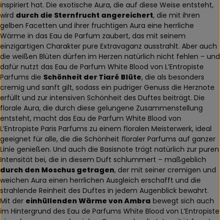
inspiriert hat. Die exotische Aura, die auf diese Weise entsteht,
wird
durch die Sternfrucht angereichert
, die mit ihren
gelben Facetten und ihrer fruchtigen Aura eine herrliche
Wärme in das Eau de Parfum zaubert, das mit seinem
einzigartigen Charakter pure Extravaganz ausstrahlt. Aber auch
die weißen Blüten dürfen im Herzen natürlich nicht fehlen – und
dafür nutzt das Eau de Parfum White Blood von L’Entropiste
Parfums die
Schönheit der Tiaré Blüte
, die als besonders
cremig und sanft gilt, sodass ein pudriger Genuss die Herznote
erfüllt und zur intensiven Schönheit des Duftes beiträgt. Die
florale Aura, die durch diese gelungene Zusammenstellung
entsteht, macht das Eau de Parfum White Blood von
L’Entropiste Paris Parfums zu einem floralen Meisterwerk, ideal
geeignet für alle, die die Schönheit floraler Parfums auf ganzer
Linie genießen. Und auch die Basisnote trägt natürlich zur puren
Intensität bei, die in diesem Duft schlummert – maßgeblich
durch den Moschus getragen
, der mit seiner cremigen und
weichen Aura einen herrlichen Ausgleich erschafft und die
strahlende Reinheit des Duftes in jedem Augenblick bewahrt.
Mit der
einhüllenden Wärme von Ambra
bewegt sich auch
im Hintergrund des Eau de Parfums White Blood von L’Entropiste