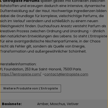
L’Entropiste Parfums
spielen gezielt mit Konflikten zwischen
Rohstoffen und erzeugen dadurch eine intensive, dynamische
Duftentwicklung auf der Haut. Hochwertige Ingredienzen bilden
dabei die Grundlage für komplexe, vielschichtige Parfums, die
sich im Verlauf verändern und schließlich zu einem neuen
Gleichgewicht finden. Duchaufours Ansatz versteht Parfum als
kreativen Prozess zwischen Ordnung und Unordnung – ähnlich
den natürlichen Entwicklungen des Lebens. So steht L’Entropiste
für eine avantgardistische Nischenparfümerie, in der Chaos
nicht als Fehler gilt, sondern als Quelle von Energie,
Transformation und außergewöhnlicher Schönheit.
Herstellerinformation:
FL Foundation, 253 Rue Saint-Honoré, 75001 Paris.
https://lentropiste.com/
-
contact@lentropiste.com
Weitere Produkte von L’Entropiste
Basisnote:
Amber, Moschus, Vetiver