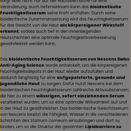
sorgt aber nicht nur auf der Hautoberfläche für eine
Veränderung, auch tiefenwirksam kann das
bioidentische
Feuchtigkeitsserum
seine Kraft entfalten. Durch seine
bioidentische Zusammensetzung wird das Feuchtigkeitsserum
für das Gesicht von der Haut
als körpereigener Wirkstoff
erkannt
, sodass auch tief in den innenliegenden
Hautschichten eine optimale Feuchtigkeitsverbesserung
gewährleistet werden kann.
Das
bioidentische Feuchtigkeitsserum von Nescens Swiss
Anti-Aging Science
wurde entwickelt, um die körpereigenen
Feuchtigkeitsdepots in der Haut wieder aufzufüllen und
dadurch langfristig für eine
aufgepolsterte, gesunde und
jugendliche Haut
zu sorgen. Dafür nutzt Nescens bei dem
bioidentischen Feuchtigkeitsserum zahlreiche Aktivsubstanzen,
die hier zu einem
wässrigen, sofort einziehenden Serum
verarbeitet wurden, um so eine optimale Wirksamkeit auf und
in der Haut zu gewährleisten. Das bioidentische Gesichtsserum
von Nescens besitzt die Fähigkeit, Wasser in die verschiedenen
Schichten des Statrum corneum einzubringen und dort zu
binden, um so die Struktur der gesamten
Lipidbarriere zu