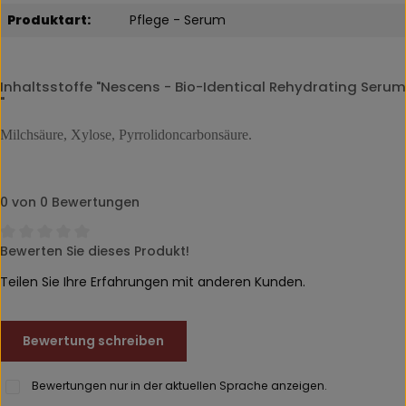
Produktart:
Pflege - Serum
Inhaltsstoffe "Nescens - Bio-Identical Rehydrating Serum
"
Milchsäure, Xylose, Pyrrolidoncarbonsäure.
0 von 0 Bewertungen
Bewerten Sie dieses Produkt!
Durchschnittliche Bewertung von 0 von 5 Sternen
Teilen Sie Ihre Erfahrungen mit anderen Kunden.
Bewertung schreiben
Bewertungen nur in der aktuellen Sprache anzeigen.