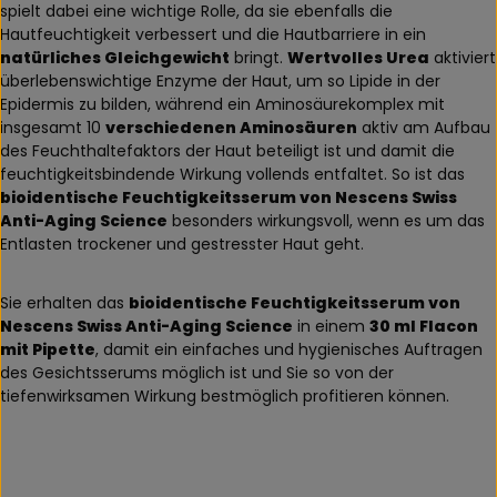
spielt dabei eine wichtige Rolle, da sie ebenfalls die
Hautfeuchtigkeit verbessert und die Hautbarriere in ein
natürliches Gleichgewicht
bringt.
Wertvolles Urea
aktiviert
überlebenswichtige Enzyme der Haut, um so Lipide in der
Epidermis zu bilden, während ein Aminosäurekomplex mit
insgesamt 10
verschiedenen Aminosäuren
aktiv am Aufbau
des Feuchthaltefaktors der Haut beteiligt ist und damit die
feuchtigkeitsbindende Wirkung vollends entfaltet. So ist das
bioidentische Feuchtigkeitsserum von Nescens Swiss
Anti-Aging Science
besonders wirkungsvoll, wenn es um das
Entlasten trockener und gestresster Haut geht.
Sie erhalten das
bioidentische Feuchtigkeitsserum von
Nescens Swiss Anti-Aging Science
in einem
30 ml Flacon
mit Pipette
, damit ein einfaches und hygienisches Auftragen
des Gesichtsserums möglich ist und Sie so von der
tiefenwirksamen Wirkung bestmöglich profitieren können.