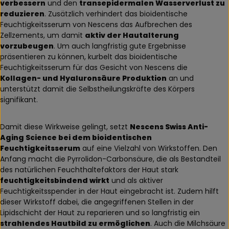
verbessern
und den
transepidermalen Wasserverlust zu
reduzieren
. Zusätzlich verhindert das bioidentische
Feuchtigkeitsserum von Nescens das Aufbrechen des
Zellzements, um damit
aktiv der Hautalterung
vorzubeugen
. Um auch langfristig gute Ergebnisse
präsentieren zu können, kurbelt das bioidentische
Feuchtigkeitsserum für das Gesicht von Nescens die
Kollagen- und Hyaluronsäure Produktion
an und
unterstützt damit die Selbstheilungskräfte des Körpers
signifikant.
Damit diese Wirkweise gelingt, setzt
Nescens Swiss Anti-
Aging Science bei dem bioidentischen
Feuchtigkeitsserum
auf eine Vielzahl von Wirkstoffen. Den
Anfang macht die Pyrrolidon-Carbonsäure, die als Bestandteil
des natürlichen Feuchthaltefaktors der Haut stark
feuchtigkeitsbindend wirkt
und als aktiver
Feuchtigkeitsspender in der Haut eingebracht ist. Zudem hilft
dieser Wirkstoff dabei, die angegriffenen Stellen in der
Lipidschicht der Haut zu reparieren und so langfristig ein
strahlendes Hautbild zu ermöglichen
. Auch die Milchsäure