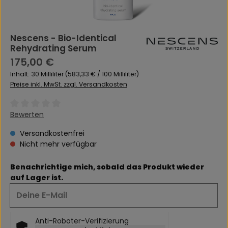
Nescens - Bio-Identical
Rehydrating Serum
Regulärer Preis:
175,00 €
Inhalt:
30 Milliliter
(583,33 € / 100 Milliliter)
Preise inkl. MwSt. zzgl. Versandkosten
Durchschnittliche Bewertung von 0 von 5 Sternen
Bewerten
Versandkostenfrei
Nicht mehr verfügbar
Benachrichtige mich, sobald das Produkt wieder
auf Lager ist.
Deine E-Mail
Anti-Roboter-Verifizierung