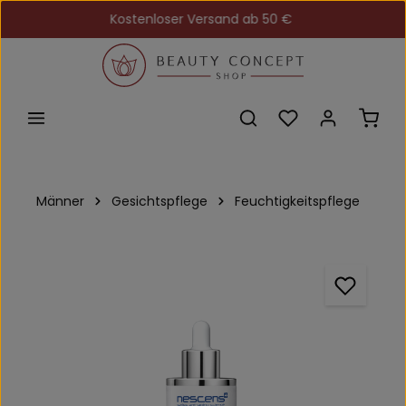
Kostenloser Versand ab 50 €
Zum Hauptinhalt springen
Du hast 0 Produkt
Ware
Männer
Gesichtspflege
Feuchtigkeitspflege
Bildergalerie überspringen