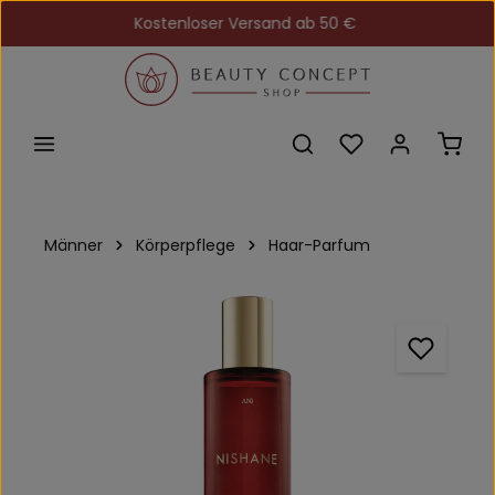
Kostenloser Versand ab 50 €
Zum Hauptinhalt springen
Du hast 0 Produkt
Ware
Männer
Körperpflege
Haar-Parfum
Bildergalerie überspringen