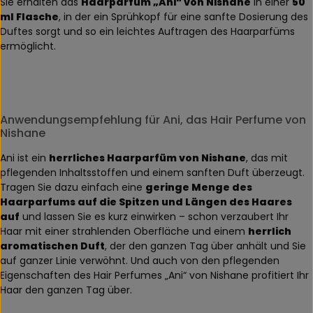
Sie erhalten das
Haarparfum „Ani“ von Nishane
in einer
50
ml Flasche
, in der ein Sprühkopf für eine sanfte Dosierung des
Duftes sorgt und so ein leichtes Auftragen des Haarparfüms
ermöglicht.
Anwendungsempfehlung für Ani, das Hair Perfume von
Nishane
Ani ist ein
herrliches Haarparfüm von Nishane
, das mit
pflegenden Inhaltsstoffen und einem sanften Duft überzeugt.
Tragen Sie dazu einfach eine
geringe Menge des
Haarparfums auf die Spitzen und Längen des Haares
auf
und lassen Sie es kurz einwirken – schon verzaubert Ihr
Haar mit einer strahlenden Oberfläche und einem
herrlich
aromatischen Duft
, der den ganzen Tag über anhält und Sie
auf ganzer Linie verwöhnt. Und auch von den pflegenden
Eigenschaften des Hair Perfumes „Ani“ von Nishane profitiert Ihr
Haar den ganzen Tag über.