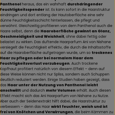
Panthenol
heraus, das ein wahrhaft
durchdringender
Feuchtigkeitsspender
ist. Es kann sofort in die Haarstruktur
eindringen und dort entlang der Hautoberfläche eine sehr
dünne Feuchtigkeitsschicht hinterlassen, die pflegt und
verwöhnt. Gleichzeitig profitieren von dem Panthenol auch die
Haare selbst, denn die
Haaroberfläche gewinnt an Glanz,
Geschmeidigkeit und Weichheit
, ohne dabei fettig oder
belastet zu wirken. Das duftende Haarparfum Ani von Nishane
versiegelt die Feuchtigkeit effektiv, die durch die Inhaltsstoffe
auf die Haaroberfläche aufgetragen wurde, um so
trockenes
Haar zu pflegen oder bei normalem Haar dem
Feuchtigkeitsverlust vorzubeugen
. Auch trockene
Kopfhaut profitiert natürlich von diesem Effekt – denn auf
diese Weise können nicht nur Spliss, sondern auch Schuppen
deutlich reduziert werden. Einige Studien haben gezeigt, dass
das
Haar unter der Nutzung von Panthenol leicht
anschwillt
und dadurch
mehr Volumen
erhält. Auch diesen
Effekt macht sich das Ani Haarparfum von Nishane zu Nutze.
Aber auch der Seidenextrakt hilft dabei, die Haarstruktur zu
verbessern – denn das Haar
wirkt feuchter, weich und ist
frei von Knötchen und Verwirrungen
, die beim Kämmen zu