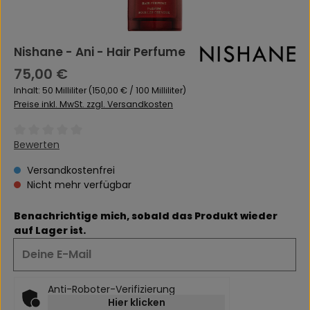
Nishane - Ani - Hair Perfume
Regulärer Preis:
75,00 €
Inhalt:
50 Milliliter
(150,00 € / 100 Milliliter)
Preise inkl. MwSt. zzgl. Versandkosten
Durchschnittliche Bewertung von 0 von 5 Sternen
Bewerten
Versandkostenfrei
Nicht mehr verfügbar
Benachrichtige mich, sobald das Produkt wieder
auf Lager ist.
Deine E-Mail
Anti-Roboter-Verifizierung
Hier klicken