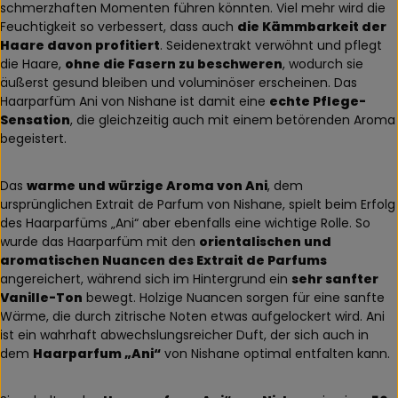
schmerzhaften Momenten führen könnten. Viel mehr wird die
Feuchtigkeit so verbessert, dass auch
die Kämmbarkeit der
Haare davon profitiert
. Seidenextrakt verwöhnt und pflegt
die Haare,
ohne die Fasern zu beschweren
, wodurch sie
äußerst gesund bleiben und voluminöser erscheinen. Das
Haarparfüm Ani von Nishane ist damit eine
echte Pflege-
Sensation
, die gleichzeitig auch mit einem betörenden Aroma
begeistert.
Das
warme und würzige Aroma von Ani
, dem
ursprünglichen Extrait de Parfum von Nishane, spielt beim Erfolg
des Haarparfüms „Ani“ aber ebenfalls eine wichtige Rolle. So
wurde das Haarparfüm mit den
orientalischen und
aromatischen Nuancen des Extrait de Parfums
angereichert, während sich im Hintergrund ein
sehr sanfter
Vanille-Ton
bewegt. Holzige Nuancen sorgen für eine sanfte
Wärme, die durch zitrische Noten etwas aufgelockert wird. Ani
ist ein wahrhaft abwechslungsreicher Duft, der sich auch in
dem
Haarparfum „Ani“
von Nishane optimal entfalten kann.