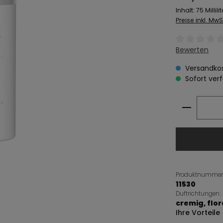
Inhalt:
75 Millili
Preise inkl. Mw
Durchschnitt
Bewerten
Versandkos
Sofort verf
Produkt
Produktnummer
11530
Duftrichtungen:
cremig
, flo
Ihre Vorteile