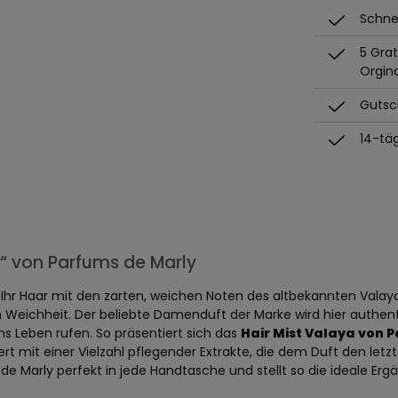
Schnel
5 Gra
Orgin
Gutsch
14-tä
“ von Parfums de Marly
Ihr Haar mit den zarten, weichen Noten des altbekannten Valaya
n Weichheit. Der beliebte Damenduft der Marke wird hier authent
ns Leben rufen. So präsentiert sich das
Hair Mist Valaya von 
rt mit einer Vielzahl pflegender Extrakte, die dem Duft den letzt
e Marly perfekt in jede Handtasche und stellt so die ideale E