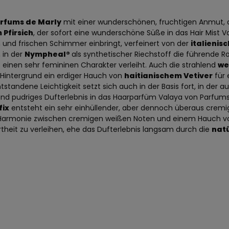
rfums de Marly
mit einer wunderschönen, fruchtigen Anmut, di
 Pfirsich
, der sofort eine wunderschöne Süße in das Hair Mist 
en und frischen Schimmer einbringt, verfeinert von der
italieni
 in der
Nympheal®
als synthetischer Riechstoff die führende R
einen sehr femininen Charakter verleiht. Auch die strahlend
we
m Hintergrund ein erdiger Hauch von
haitianischem Vetiver
für 
andene Leichtigkeit setzt sich auch in der Basis fort, in der auc
 und pudriges Dufterlebnis in das Haarparfüm Valaya von Parfum
ix
entsteht ein sehr einhüllender, aber dennoch überaus cremig
te Harmonie zwischen cremigen weißen Noten und einem Hauch von 
theit zu verleihen, ehe das Dufterlebnis langsam durch die
natü