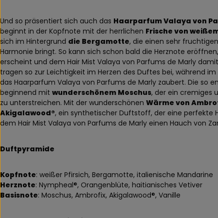
Und so präsentiert sich auch das
Haarparfum Valaya von Pa
beginnt in der Kopfnote mit der herrlichen
Frische von weißem
sich im Hintergrund
die Bergamotte
, die einen sehr fruchtig
Harmonie bringt. So kann sich schon bald die Herznote eröffnen,
erscheint und dem Hair Mist Valaya von Parfums de Marly damit 
tragen so zur Leichtigkeit im Herzen des Duftes bei, während i
das Haarparfum Valaya von Parfums de Marly zaubert. Die so entst
beginnend mit
wunderschönem Moschus
, der ein cremiges
zu unterstreichen. Mit der wunderschönen
Wärme von Ambrof
Akigalawood®
, ein synthetischer Duftstoff, der eine perfek
dem Hair Mist Valaya von Parfums de Marly einen Hauch von Zar
Duftpyramide
Kopfnote
: weißer Pfirsich, Bergamotte, italienische Mandarine
Herznote
: Nympheal®, Orangenblüte, haitianisches Vetiver
Basisnote
: Moschus, Ambrofix, Akigalawood®, Vanille