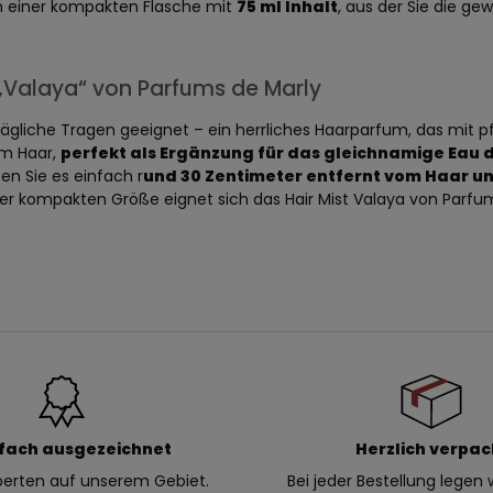
n einer kompakten Flasche mit
75 ml Inhalt
, aus der Sie die g
Valaya“ von Parfums de Marly
 tägliche Tragen geeignet – ein herrliches Haarparfum, das mit
im Haar,
perfekt als Ergänzung für das gleichnamige Eau 
n Sie es einfach r
und 30 Zentimeter entfernt vom Haar un
r kompakten Größe eignet sich das Hair Mist Valaya von Parfums
fach ausgezeichnet
Herzlich verpac
xperten auf unserem Gebiet.
Bei jeder Bestellung legen w