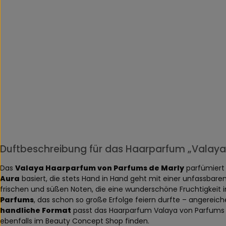
Duftbeschreibung für das Haarparfum „Valaya
Das
Valaya Haarparfum von Parfums de Marly
parfümiert 
Aura
basiert, die stets Hand in Hand geht mit einer unfassbare
frischen und süßen Noten, die eine wunderschöne Fruchtigkeit i
Parfums
, das schon so große Erfolge feiern durfte – angereiche
handliche Format
passt das Haarparfum Valaya von Parfums d
ebenfalls im Beauty Concept Shop finden.