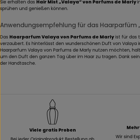
Sie erhalten das
Hair Mist „Valaya“ von Parfums de Marly
i
sprühen und genießen können.
Anwendungsempfehlung für das Haarparfüm „
Das
Haarparfum Valaya von Parfums de Marly
ist für das
verzaubert. Es hinterlässt den wunderschönen Duft von Valaya 
Haarparfum Valaya von Parfums de Marly nutzen möchten, halte
um den Duft den ganzen Tag über im Haar zu tragen. Dank seine
der Handtasche.
Mehr
Viele gratis Proben
Wir sind E
Bei jeder Originalprodukt Bestellung ab