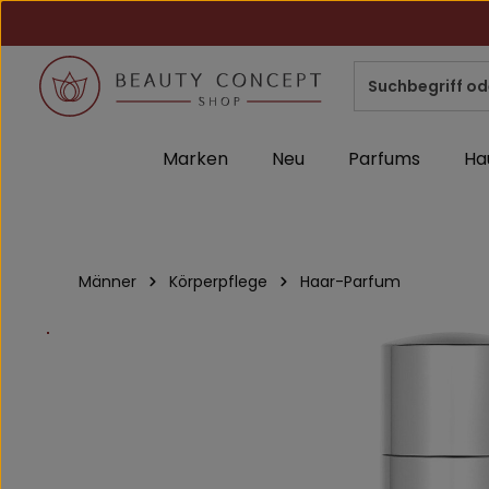
m Hauptinhalt springen
Zur Suche springen
Zur Hauptnavigation springen
Marken
Neu
Parfums
Ha
Männer
Körperpflege
Haar-Parfum
Bildergalerie überspringen