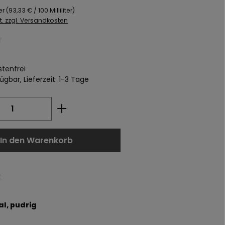
ter
(93,33 € / 100 Milliliter)
St. zzgl. Versandkosten
liche Bewertung von 0 von 5 Sternen
tenfrei
ügbar, Lieferzeit: 1-3 Tage
 Anzahl: Gib den gewünschten Wert ei
In den Warenkorb
:
ral
, pudrig