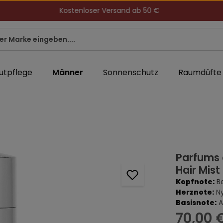
Kostenloser Versand ab 50 €
utpflege
Männer
Sonnenschutz
Raumdüfte
Parfums 
Hair Mist
Kopfnote:
B
Herznote:
N
Basisnote:
A
Regulärer Prei
70,00 