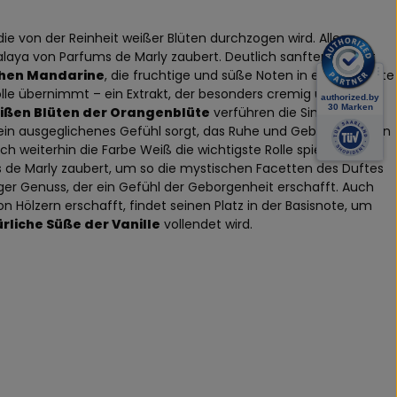
e von der Reinheit weißer Blüten durchzogen wird. Alles
Valaya von Parfums de Marly zaubert. Deutlich sanfter bewegt
schen Mandarine
, die fruchtige und süße Noten in eine perfekte
olle übernimmt – ein Extrakt, der besonders cremig und pudrig
ißen Blüten der Orangenblüte
verführen die Sinne und
ein ausgeglichenes Gefühl sorgt, das Ruhe und Geborgenheit in
h weiterhin die Farbe Weiß die wichtigste Rolle spielen wird –
s de Marly zaubert, um so die mystischen Facetten des Duftes
er Genuss, der ein Gefühl der Geborgenheit erschafft. Auch
Hölzern erschafft, findet seinen Platz in der Basisnote, um
rliche Süße der Vanille
vollendet wird.