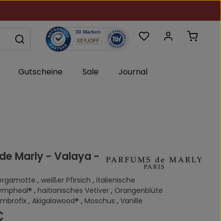
Du hast 0 Produkte au
Warenk
Gutscheine
Sale
Journal
de Marly - Valaya -
ergamotte
,
weißer Pfirsich
,
italienische
ympheal®
,
haitianisches Vetiver
,
Orangenblüte
mbrofix
,
Akigalawood®
,
Moschus
,
Vanille
s:
€