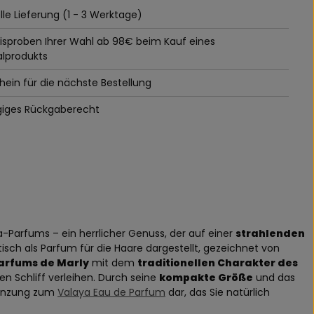
le Lieferung (1 - 3 Werktage)
tisproben Ihrer Wahl ab 98€ beim Kauf eines
alprodukts
ein für die nächste Bestellung
giges Rückgaberecht
-Parfums – ein herrlicher Genuss, der auf einer
strahlenden
isch als Parfum für die Haare dargestellt, gezeichnet von
Parfums de Marly
mit dem
traditionellen Charakter des
en Schliff verleihen. Durch seine
kompakte Größe
und das
rgänzung zum
Valaya Eau de Parfum
dar, das Sie natürlich