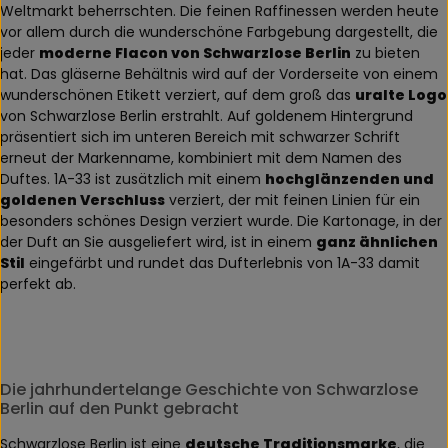
Weltmarkt beherrschten. Die feinen Raffinessen werden heute
vor allem durch die wunderschöne Farbgebung dargestellt, die
jeder
moderne Flacon von Schwarzlose Berlin
zu bieten
hat. Das gläserne Behältnis wird auf der Vorderseite von einem
wunderschönen Etikett verziert, auf dem groß das
uralte Logo
von Schwarzlose Berlin erstrahlt. Auf goldenem Hintergrund
präsentiert sich im unteren Bereich mit schwarzer Schrift
erneut der Markenname, kombiniert mit dem Namen des
Duftes. 1A-33 ist zusätzlich mit einem
hochglänzenden und
goldenen Verschluss
verziert, der mit feinen Linien für ein
besonders schönes Design verziert wurde. Die Kartonage, in der
der Duft an Sie ausgeliefert wird, ist in einem
ganz ähnlichen
Stil
eingefärbt und rundet das Dufterlebnis von 1A-33 damit
perfekt ab.
Die jahrhundertelange Geschichte von Schwarzlose
Berlin auf den Punkt gebracht
Schwarzlose Berlin ist eine
deutsche Traditionsmarke
, die