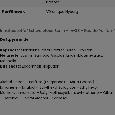
Pfeffer
Parfümeur:
Véronique Nyberg
Inhaltsstoffe "Schwarzlose Berlin - 1A-33 - Eau de Parfum"
Duftpyramide
Kopfnote
: Mandarine, roter Pfeffer, Spree-Tropfen
Herznote
: Jasmin Sambac Absolue, Lindenblütenextrakt,
Magnolie
Basisnote
: Zedernholz, Irispuder
Akohol Denat. – Parfum (Fragrance) – Aqua (Water) ­ –
Limonene – Linalool – Ethylhexyl Salicylate – Ethylhexyl
Methoxycinnamate – Butyl Methoxydibenzoylmethane – Citral
– Geraniol – Benzyl Alcohol – Farnesol.