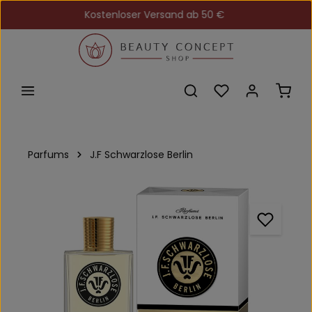
Kostenloser Versand ab 50 €
Zum Hauptinhalt springen
Du hast 0 Produkt
Ware
Parfums
J.F Schwarzlose Berlin
Bildergalerie überspringen