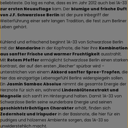
beliebteste. Da lag es nahe, dass es im Jahr 2012 auch bei 1A-33
zur ersten Neuauflage
kam. Der
blumige und frische Duft
von J.F. Schwarzlose Berlin
ist der pure Inbegriff der
Weiterführung einer sehr langen Tradition, die fest zum Berliner
Leben gehört.
Kühlend und erfrischend beginnt 1A-33 von Schwarzlose Berlin
mit der
Mandarine
in der Kopfnote, die hier ihre
Kombination
aus sanfter Frische und warmer Fruchtigkeit
ausstrahlt.
Mit
Rotem Pfeffer
ermöglicht Schwarzlose Berlin einen starken
Kontrast, der auf den ersten „Riecher“ spürbar wird –
unterstrichen von einem
Akkord sanfter Spree-Tropfen
, die
hier das einzigartige Lebensgefühl Berlins widerspiegeln sollen.
Ein
Jasmin Sambac Absolue
nimmt die gesamte Energie der
Herznote für sich ein, während
Lindenblütenextrakt und
Magnolie
sich sanft im Hintergrund halten. Damit 1A-33 von
Schwarzlose Berlin seine wunderbare Energie und seinen
geschichtsträchtigen Charakter
erhält, finden sich
Zedernholz und Irispuder
in der Basisnote, die hier für ein
pudriges und hölzernes Ambiente sorgen, das 1A-33 so
unwiderstehlich macht.