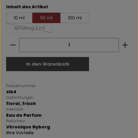
auswählen
Inhalt des Artikel
10 ml
50 ml
100 ml
Abfüllung 2 ml
(Diese Option ist zurzeit nicht verfügbar.)
Produkt Anzahl: Gib den gewünschten Wert ein 
In den Warenkorb
Produktnummer:
slb4
Duftrichtungen:
floral
, frisch
Intensität:
Eau de Parfum
Parfümeur:
Véronique Nyberg
Ihre Vorteile