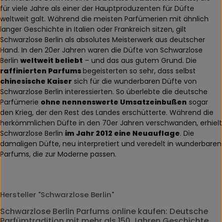
für viele Jahre als einer der Hauptproduzenten für Düfte
weltweit galt. Während die meisten Parfümerien mit ähnlich
langer Geschichte in Italien oder Frankreich sitzen, gilt
Schwarzlose Berlin als absolutes Meisterwerk aus deutscher
Hand. In den 20er Jahren waren die Düfte von Schwarzlose
Berlin
weltweit beliebt
– und das aus gutem Grund. Die
raffinierten Parfums
begeisterten so sehr, dass selbst
chinesische Kaiser
sich für die wunderbaren Düfte von
Schwarzlose Berlin interessierten. So überlebte die deutsche
Parfümerie
ohne nennenswerte Umsatzeinbußen
sogar
den Krieg, der den Rest des Landes erschütterte. Während die
herkömmlichen Düfte in den 70er Jahren verschwanden, erhielt
Schwarzlose Berlin
im Jahr 2012 eine Neuauflage
. Die
damaligen Düfte, neu interpretiert und veredelt in wunderbaren
Parfums, die zur Moderne passen.
Hersteller "Schwarzlose Berlin"
Schwarzlose Berlin Parfums online kaufen: Deutsche
Parfümtradition mit mehr als 150 Jahren Geschichte