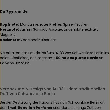
Duftpyramide
Kopfnote:
Mandarine, roter Pfeffer, Spree-Tropfen
Herznote:
Jasmin Sambac Absolue, Lindenblütenextrakt,
Magnolie
Basisnote
: Zedernholz, Irispuder
Sie erhalten das Eau de Parfum 1A-33 von Schwarzlose Berlin im
edlen Glasflakon, der insgesamt
50 ml des puren Berliner
Lebens
umfasst.
Verpackung & Design von 1A-33 – dem traditionellen
Duft von Schwarzlose Berlin
Bei der Gestaltung der Flacons hat sich Schwarzlose Berlin an
den
traditionellen Parfums
orientiert, die lange Zeit den