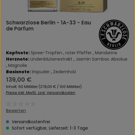
Schwarzlose Berlin - 1A-33 - Eau
de Parfum
Kopfnote:
Spree-Tropfen
,
roter Pfeffer
,
Mandarine
Herznote:
Lindenblütenextrakt
,
Jasmin Sambac Absolue
,
Magnolie
Basisnote:
Irispuder
,
Zedernholz
Regulärer Preis:
139,00 €
Inhalt:
50 Milliliter
(278,00 € / 100 Milliliter)
Preise inkl. MwSt. zzgl. Versandkosten
Durchschnittliche Bewertung von 0 von 5 Sternen
Bewerten
Versandkostenfrei
Sofort verfügbar, Lieferzeit: 1-3 Tage