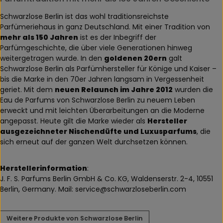
Schwarzlose Berlin ist das wohl traditionsreichste
Parfümeriehaus in ganz Deutschland. Mit einer Tradition von
mehr als 150 Jahren
ist es der Inbegriff der
Parfümgeschichte, die über viele Generationen hinweg
weitergetragen wurde. In den
goldenen 20ern
galt
Schwarzlose Berlin als Parfümhersteller für Könige und Kaiser –
bis die Marke in den 70er Jahren langsam in Vergessenheit
geriet. Mit dem
neuen Relaunch im Jahre 2012
wurden die
Eau de Parfums von Schwarzlose Berlin zu neuem Leben
erweckt und mit leichten Überarbeitungen an die Moderne
angepasst. Heute gilt die Marke wieder als
Hersteller
ausgezeichneter Nischendüfte und Luxusparfums
, die
sich erneut auf der ganzen Welt durchsetzen können.
Herstellerinformation
:
J. F. S. Parfums Berlin GmbH & Co. KG, Waldenserstr. 2-4, 10551
Berlin, Germany. Mail: service@schwarzloseberlin.com
Weitere Produkte von Schwarzlose Berlin