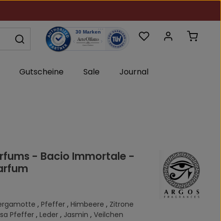
Du hast 0 Produkte au
Warenk
Gutscheine
Sale
Journal
rfums - Bacio Immortale -
arfum
ergamotte
,
Pfeffer
,
Himbeere
,
Zitrone
osa Pfeffer
,
Leder
,
Jasmin
,
Veilchen