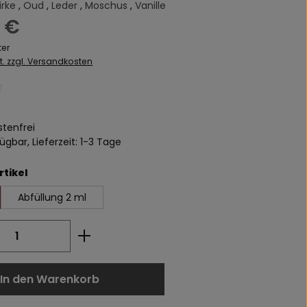
irke
,
Oud
,
Leder
,
Moschus
,
Vanille
s:
 €
ter
St. zzgl. Versandkosten
liche Bewertung von 0 von 5 Sternen
tenfrei
ügbar, Lieferzeit: 1-3 Tage
auswählen
rtikel
Abfüllung 2 ml
 Anzahl: Gib den gewünschten Wert ei
In den Warenkorb