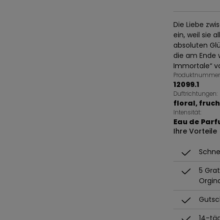
Die Liebe zwi
ein, weil sie
absoluten Glü
die am Ende 
Immortale“ vo
Produktnummer
12099.1
Duftrichtungen:
floral
, fruc
Intensität:
Eau de Par
Ihre Vorteile
Schnel
5 Gra
Orgin
Gutsch
14-tä