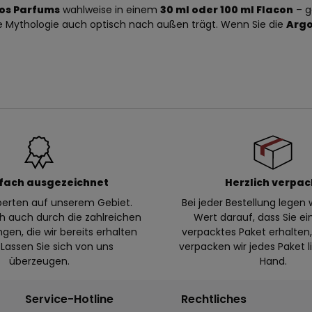
gos Parfums
wahlweise in einem
30 ml oder 100 ml Flacon
– g
che Mythologie auch optisch nach außen trägt. Wenn Sie die
Argo
fach ausgezeichnet
Herzlich verpac
xperten auf unserem Gebiet.
Bei jeder Bestellung legen w
ch auch durch die zahlreichen
Wert darauf, dass Sie ei
en, die wir bereits erhalten
verpacktes Paket erhalte
Lassen Sie sich von uns
verpacken wir jedes Paket l
überzeugen.
Hand.
Service-Hotline
Rechtliches