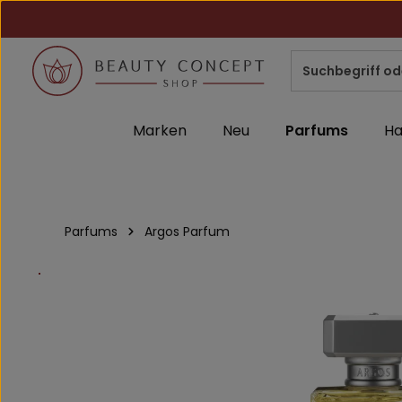
m Hauptinhalt springen
Zur Suche springen
Zur Hauptnavigation springen
Marken
Neu
Parfums
Ha
Parfums
Argos Parfum
Bildergalerie überspringen