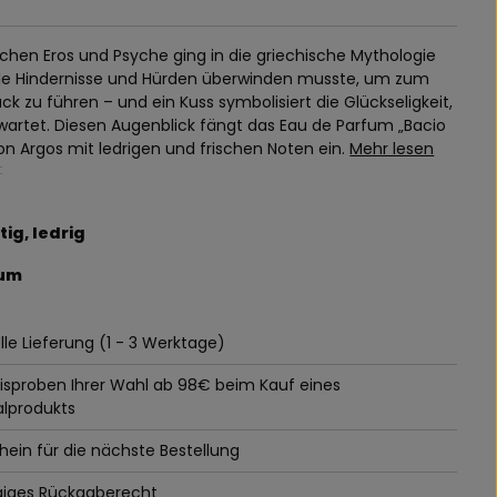
schen Eros und Psyche ging in die griechische Mythologie
 alle Hindernisse und Hürden überwinden musste, um zum
ck zu führen – und ein Kuss symbolisiert die Glückseligkeit,
wartet. Diesen Augenblick fängt das Eau de Parfum „Bacio
n Argos mit ledrigen und frischen Noten ein.
Mehr lesen
:
htig
, ledrig
fum
le Lieferung (1 - 3 Werktage)
tisproben Ihrer Wahl ab 98€ beim Kauf eines
alprodukts
ein für die nächste Bestellung
giges Rückgaberecht