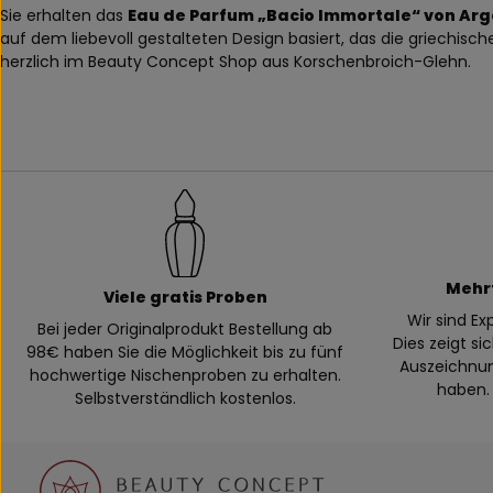
Sie erhalten das
Eau de Parfum „Bacio Immortale“ von Ar
auf dem liebevoll gestalteten Design basiert, das die griechis
herzlich im Beauty Concept Shop aus Korschenbroich-Glehn.
Mehr
Viele gratis Proben
Wir sind E
Bei jeder Originalprodukt Bestellung ab
Dies zeigt si
98€ haben Sie die Möglichkeit bis zu fünf
Auszeichnung
hochwertige Nischenproben zu erhalten.
haben. 
Selbstverständlich kostenlos.