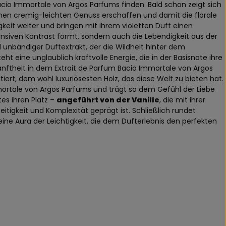
Bacio Immortale von Argos Parfums finden. Bald schon zeigt sich
einen cremig-leichten Genuss erschaffen und damit die florale
gkeit weiter und bringen mit ihrem violetten Duft einen
tensiven Kontrast formt, sondern auch die Lebendigkeit aus der
 unbändiger Duftextrakt, der die Wildheit hinter dem
t eine unglaublich kraftvolle Energie, die in der Basisnote ihre
nftheit in dem Extrait de Parfum Bacio Immortale von Argos
iert, dem wohl luxuriösesten Holz, das diese Welt zu bieten hat.
mmortale von Argos Parfums und trägt so dem Gefühl der Liebe
es ihren Platz –
angeführt von der Vanille
, die mit ihrer
tigkeit und Komplexität geprägt ist. Schließlich rundet
ine Aura der Leichtigkeit, die dem Dufterlebnis den perfekten