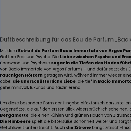
Duftbeschreibung für das Eau de Parfum „Bac
Mit dem
Extrait de Parfum Bacio Immortale von Argos Pa
Göttern Eros und Psyche. Die
Liebe zwischen Psyche und Ero
überwand und Psychose
sogar in die Tiefen des Hades führ
von Bacio Immortale von Argos Parfums – und dafür setzt das E
rauchigen Hölzern
getragen wird, während immer wieder eine
dabei
die unerschütterliche Liebe
, die tief in
Bacio Immorta
geheimnisvoll, luxuriös und faszinierend.
Um diese besondere Form der Hingabe olfaktorisch darzustellen
Gegensätze, die auf den ersten Blick widersprüchlich scheinen, 
Bergamotte
, die einen kühlen und grünen Hauch von Zitrusno
Die Himbeere
spielt die bittersüße Schönheit weiter und sorg
Gefühlswelt unterstreicht. Auch
die Zitrone
bringt zitrisch-fri