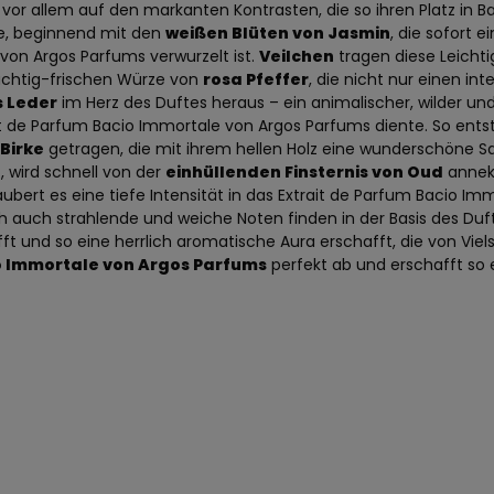
d vor allem auf den markanten Kontrasten, die so ihren Platz in 
te, beginnend mit den
weißen Blüten von Jasmin
, die sofort 
 von Argos Parfums verwurzelt ist.
Veilchen
tragen diese Leichti
ruchtig-frischen Würze von
rosa Pfeffer
, die nicht nur einen in
 Leder
im Herz des Duftes heraus – ein animalischer, wilder und
it de Parfum Bacio Immortale von Argos Parfums diente. So entsteh
 Birke
getragen, die mit ihrem hellen Holz eine wunderschöne Sa
t, wird schnell von der
einhüllenden Finsternis von Oud
annekt
ubert es eine tiefe Intensität in das Extrait de Parfum Bacio I
ch auch strahlende und weiche Noten finden in der Basis des Duft
und so eine herrlich aromatische Aura erschafft, die von Vielsei
o Immortale von Argos Parfums
perfekt ab und erschafft so e