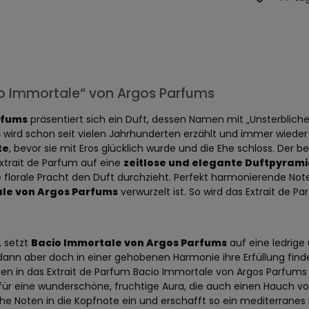
io Immortale“ von Argos Parfums
rfums
präsentiert sich ein Duft, dessen Namen mit „Unsterbliche
s
wird schon seit vielen Jahrhunderten erzählt und immer wieder n
te
, bevor sie mit Eros glücklich wurde und die Ehe schloss. Der be
xtrait de Parfum auf eine
zeitlose und elegante Duftpyram
 florale Pracht den Duft durchzieht. Perfekt harmonierende No
le von Argos Parfums
verwurzelt ist. So wird das Extrait de 
, setzt
Bacio Immortale von Argos Parfums
auf eine ledrige 
dann aber doch in einer gehobenen Harmonie ihre Erfüllung finde
ten in das Extrait de Parfum Bacio Immortale von Argos Parfums 
t für eine wunderschöne, fruchtige Aura, die auch einen Hauch 
sche Noten in die Kopfnote ein und erschafft so ein mediterranes 