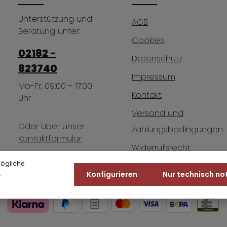
Unterstützung und
AGB
Beratung unter:
Cookies
02182 -
Datenschutz
823740
Impressum
Mo-Fr, 09:00 - 17:00
Kontakt
Uhr
Versand und
Oder über unser
Zahlungsbedingungen
Kontaktformular
.
Widerrufsrecht
mögliche
.
Konfigurieren
Nur technisch n