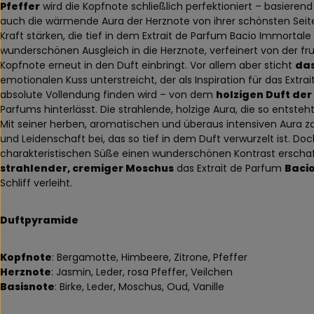
Pfeffer
wird die Kopfnote schließlich perfektioniert – basieren
auch die wärmende Aura der Herznote von ihrer schönsten Sei
Kraft stärken, die tief in dem Extrait de Parfum Bacio Immortale
wunderschönen Ausgleich in die Herznote, verfeinert von der f
Kopfnote erneut in den Duft einbringt. Vor allem aber sticht
das
emotionalen Kuss unterstreicht, der als Inspiration für das Extra
absolute Vollendung finden wird – von dem
holzigen Duft der
Parfums hinterlässt. Die strahlende, holzige Aura, die so entsteh
Mit seiner herben, aromatischen und überaus intensiven Aura za
und Leidenschaft bei, das so tief in dem Duft verwurzelt ist. Do
charakteristischen Süße einen wunderschönen Kontrast erschafft 
strahlender, cremiger Moschus
das Extrait de Parfum
Baci
Schliff verleiht.
Duftpyramide
Kopfnote
: Bergamotte, Himbeere, Zitrone, Pfeffer
Herznote
: Jasmin, Leder, rosa Pfeffer, Veilchen
Basisnote
: Birke, Leder, Moschus, Oud, Vanille