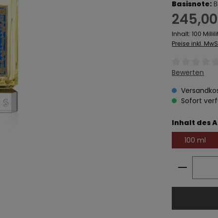
Basisnote:
B
Regulärer Prei
245,00
Inhalt:
100 Millili
Preise inkl. Mw
Durchschnitt
Bewerten
Versandkos
Sofort verf
Inhalt des A
100 ml
Produkt