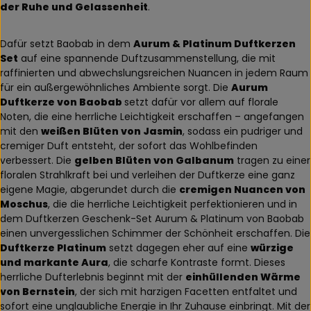
der Ruhe und Gelassenheit
.
Dafür setzt Baobab in dem
Aurum & Platinum Duftkerzen
Set
auf eine spannende Duftzusammenstellung, die mit
raffinierten und abwechslungsreichen Nuancen in jedem Raum
für ein außergewöhnliches Ambiente sorgt. Die
Aurum
Duftkerze von Baobab
setzt dafür vor allem auf florale
Noten, die eine herrliche Leichtigkeit erschaffen – angefangen
mit den
weißen Blüten von Jasmin
, sodass ein pudriger und
cremiger Duft entsteht, der sofort das Wohlbefinden
verbessert. Die
gelben Blüten von Galbanum
tragen zu einer
floralen Strahlkraft bei und verleihen der Duftkerze eine ganz
eigene Magie, abgerundet durch die
cremigen Nuancen von
Moschus
, die die herrliche Leichtigkeit perfektionieren und in
dem Duftkerzen Geschenk-Set Aurum & Platinum von Baobab
einen unvergesslichen Schimmer der Schönheit erschaffen. Die
Duftkerze Platinum
setzt dagegen eher auf eine
würzige
und markante Aura
, die scharfe Kontraste formt. Dieses
herrliche Dufterlebnis beginnt mit der
einhüllenden Wärme
von Bernstein
, der sich mit harzigen Facetten entfaltet und
sofort eine unglaubliche Energie in Ihr Zuhause einbringt. Mit der