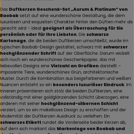
Das
Duftkerzen Geschenk-Set „Aurum & Platinum“ von
Baobab
setzt auf eine wunderschöne Gestaltung, die dem
luxuriösen und exquisiten Charakter hinter den Düften mehr als
gerecht wird – ideal
geeignet als Überraschung für Sie
persönlich oder für Ihre Liebsten
. Die
schwarze
Kartonage
, die die beiden Duftkerzen umschließt, wurde im
typischen Baobab-Design gestaltet, schwarz mit
schwarzer
hochglänzender Schrift
auf der Oberfläche. Darum wickelt
sich noch ein wunderschönes Geschenkpapier, das mit
liebevollen Designs eine
Vielzahl an Grafiken
darstellt –
imposante Tiere, wunderschönes Grün, architektonische
Muster. Durch die Kombination aus beigefarbenen und weißen
Nuancen entsteht so ein
besonders luxuriöser Eindruck
. Im
Inneren präsentieren sich stolz die beiden Duftkerzen, eine
vollständig mit einer goldglänzenden Schicht überzogen, eine
anderen mit seiner
hochglänzend-silbernen Schicht
verziert, um so ein makelloses Design zu erschaffen und der
Modernität der Duftkerzen Ausdruck zu verleihen. Ein
schwarzes Etikett
rundet die Vorderseite beider Kerzen ab,
auf dem sich markant das
Markenlogo von Boabab und