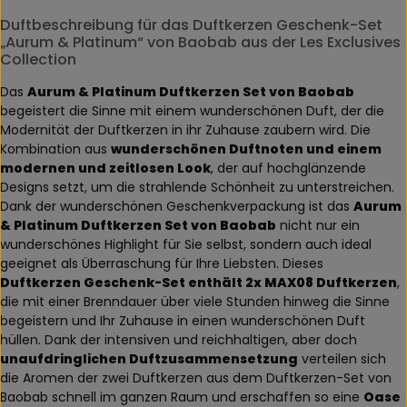
Duftbeschreibung für das Duftkerzen Geschenk-Set
„Aurum & Platinum“ von Baobab aus der Les Exclusives
Collection
Das
Aurum & Platinum Duftkerzen Set von Baobab
begeistert die Sinne mit einem wunderschönen Duft, der die
Modernität der Duftkerzen in ihr Zuhause zaubern wird. Die
Kombination aus
wunderschönen Duftnoten und einem
modernen und zeitlosen Look
, der auf hochglänzende
Designs setzt, um die strahlende Schönheit zu unterstreichen.
Dank der wunderschönen Geschenkverpackung ist das
Aurum
& Platinum Duftkerzen Set von Baobab
nicht nur ein
wunderschönes Highlight für Sie selbst, sondern auch ideal
geeignet als Überraschung für Ihre Liebsten. Dieses
Duftkerzen Geschenk-Set enthält 2x MAX08 Duftkerzen
,
die mit einer Brenndauer über viele Stunden hinweg die Sinne
begeistern und Ihr Zuhause in einen wunderschönen Duft
hüllen. Dank der intensiven und reichhaltigen, aber doch
unaufdringlichen Duftzusammensetzung
verteilen sich
die Aromen der zwei Duftkerzen aus dem Duftkerzen-Set von
Baobab schnell im ganzen Raum und erschaffen so eine
Oase