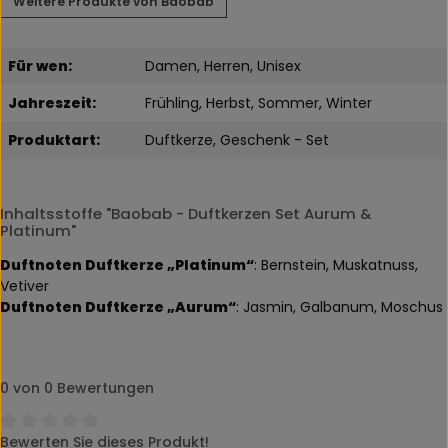
Weitere Produkte von Baobab
Für wen:
Damen, Herren, Unisex
Jahreszeit:
Frühling, Herbst, Sommer, Winter
Produktart:
Duftkerze, Geschenk - Set
Inhaltsstoffe "Baobab - Duftkerzen Set Aurum &
Platinum"
Duftnoten Duftkerze „Platinum“
: Bernstein, Muskatnuss,
Vetiver
Duftnoten Duftkerze „Aurum“
: Jasmin, Galbanum, Moschus
0 von 0 Bewertungen
Bewerten Sie dieses Produkt!
Durchschnittliche Bewertung von 0 von 5 Sternen