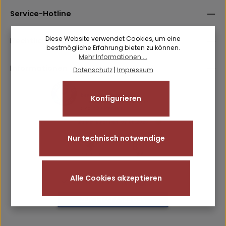
Datenschutz
Anti-Roboter-Verifizierung
Die mit einem Stern (*) markierten Felder sind
Hier klicken
Service-Hotline
Ich habe die
Datenschutzbestimmungen
zur Kenntnis
Pflichtfelder.
Friendly
Captcha ⇗
genommen und die
AGB
gelesen und bin mit ihnen
einverstanden.
Diese Website verwendet Cookies, um eine
Rechtliches
bestmögliche Erfahrung bieten zu können.
Mehr Informationen ...
Informationen
Datenschutz
|
Impressum
Konfigurieren
Nur technisch notwendige
Alle Cookies akzeptieren