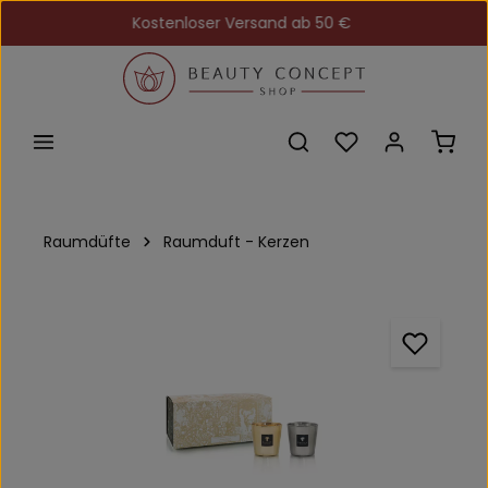
Kostenloser Versand ab 50 €
Zum Hauptinhalt springen
Du hast 0 Produkt
Ware
Raumdüfte
Raumduft - Kerzen
Bildergalerie überspringen