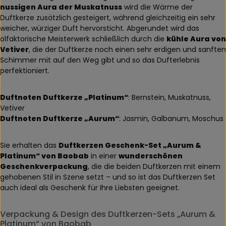
nussigen Aura der Muskatnuss
wird die Wärme der
Duftkerze zusätzlich gesteigert, während gleichzeitig ein sehr
weicher, würziger Duft hervorsticht. Abgerundet wird das
olfaktorische Meisterwerk schließlich durch die
kühle Aura von
Vetiver
, die der Duftkerze noch einen sehr erdigen und sanften
Schimmer mit auf den Weg gibt und so das Dufterlebnis
perfektioniert.
Duftnoten Duftkerze „Platinum“
: Bernstein, Muskatnuss,
Vetiver
Duftnoten Duftkerze „Aurum“
: Jasmin, Galbanum, Moschus
Sie erhalten das
Duftkerzen Geschenk-Set „Aurum &
Platinum“ von Baobab
in einer
wunderschönen
Geschenkverpackung
, die die beiden Duftkerzen mit einem
gehobenen Stil in Szene setzt – und so ist das Duftkerzen Set
auch ideal als Geschenk für Ihre Liebsten geeignet.
Verpackung & Design des Duftkerzen-Sets „Aurum &
Platinum“ von Baobab