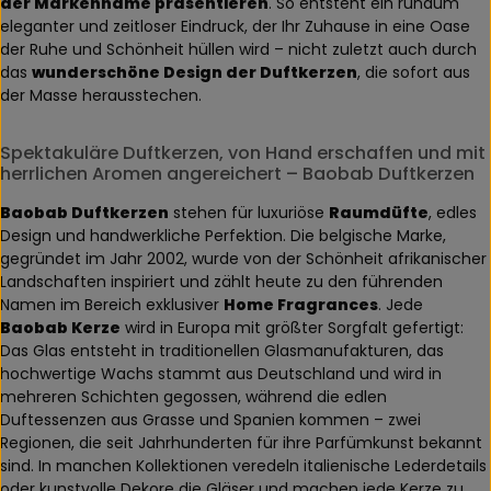
der Markenname präsentieren
. So entsteht ein rundum
eleganter und zeitloser Eindruck, der Ihr Zuhause in eine Oase
der Ruhe und Schönheit hüllen wird – nicht zuletzt auch durch
das
wunderschöne Design der Duftkerzen
, die sofort aus
der Masse herausstechen.
Spektakuläre Duftkerzen, von Hand erschaffen und mit
herrlichen Aromen angereichert – Baobab Duftkerzen
Baobab Duftkerzen
stehen für luxuriöse
Raumdüfte
, edles
Design und handwerkliche Perfektion. Die belgische Marke,
gegründet im Jahr 2002, wurde von der Schönheit afrikanischer
Landschaften inspiriert und zählt heute zu den führenden
Namen im Bereich exklusiver
Home Fragrances
. Jede
Baobab Kerze
wird in Europa mit größter Sorgfalt gefertigt:
Das Glas entsteht in traditionellen Glasmanufakturen, das
hochwertige Wachs stammt aus Deutschland und wird in
mehreren Schichten gegossen, während die edlen
Duftessenzen aus Grasse und Spanien kommen – zwei
Regionen, die seit Jahrhunderten für ihre Parfümkunst bekannt
sind. In manchen Kollektionen veredeln italienische Lederdetails
oder kunstvolle Dekore die Gläser und machen jede Kerze zu