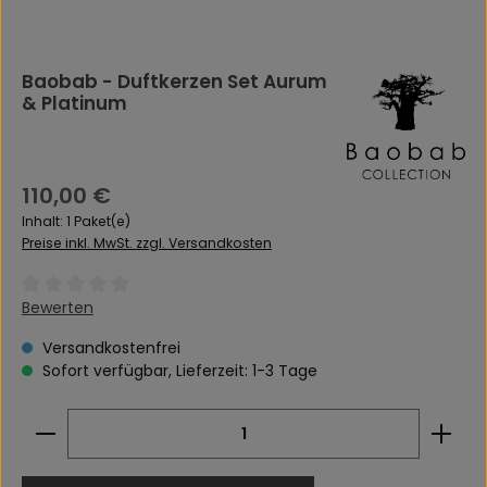
Baobab - Duftkerzen Set Aurum
& Platinum
Regulärer Preis:
110,00 €
Inhalt:
1 Paket(e)
Preise inkl. MwSt. zzgl. Versandkosten
Durchschnittliche Bewertung von 0 von 5 Sternen
Bewerten
Versandkostenfrei
Sofort verfügbar, Lieferzeit: 1-3 Tage
Produkt Anzahl: Gib den gewünschten Wert ein 