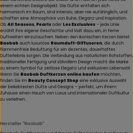
einem echten Designobjekt. Die Düfte entfalten sich
harmonisch im Raum, sind intensiv, aber nie aufdringlich, und
schaffen eine Atmosphäre von Ruhe, Eleganz und Inspiration.
Ob
All Seasons
,
Pearls
oder
Les Exclusives
– jede Linie
erzählt ihre eigene Geschichte und lädt dazu ein, in ferne
Duftwelten einzutauchen. Neben den ikonischen Kerzen bietet
Baobab
auch luxuriöse
Raumduft-Diffusoren
, die durch
flammenfreie Beduftung für ein dezentes, dauerhaftes
Dufterlebnis sorgen. Die Verbindung aus natürlichen Rohstoffen,
traditioneller Fertigung und stilvollem Design macht die Marke
zu einem Symbol für zeitlose Eleganz und exklusiven Lebensstil.
Wenn Sie
Baobab Duftkerzen online kaufen
möchten,
finden Sie im
Beauty Concept Shop
eine exklusive Auswahl
der beliebtesten Düfte und Designs – perfekt, um Ihrem
Zuhause einen Hauch von Luxus und internationaler Duftkultur
zu verleihen.
Hersteller "Baobab"