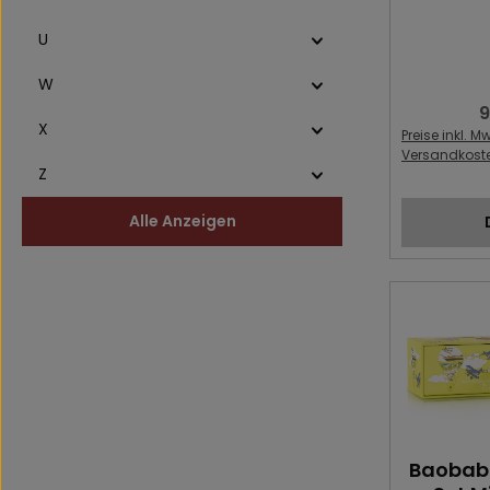
U
W
9
R
X
Preise inkl. Mw
Versandkost
Z
Alle Anzeigen
Baobab 