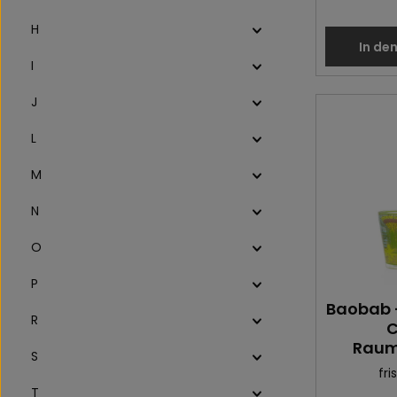
H
In de
I
J
L
M
N
O
P
Baobab 
R
C
Raum
S
fri
T