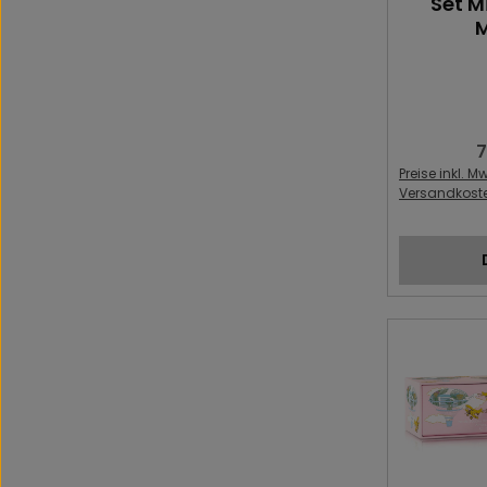
Set M
M
7
R
Preise inkl. Mw
Versandkost