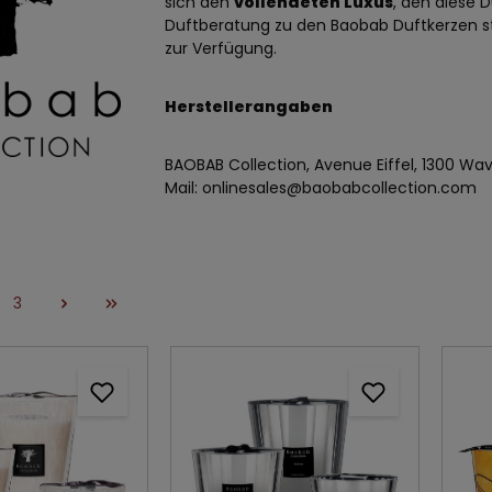
sich den
vollendeten Luxus
, den diese 
Duftberatung zu den Baobab Duftkerzen s
zur Verfügung.
Herstellerangaben
BAOBAB Collection, Avenue Eiffel, 1300 Wa
Mail: onlinesales@baobabcollection.com
3
e
Seite