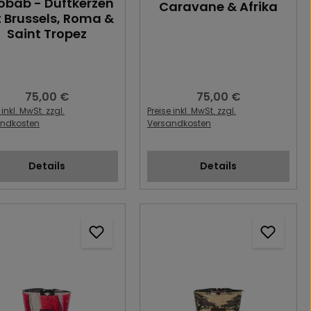
obab - Duftkerzen
Caravane & Afrika
t Brussels, Roma &
Saint Tropez
75,00 €
75,00 €
Regulärer Preis:
Regulärer Preis:
 inkl. MwSt. zzgl.
Preise inkl. MwSt. zzgl.
andkosten
Versandkosten
Details
Details