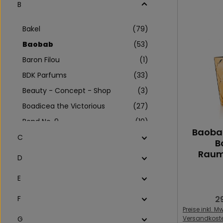
B
Bakel
(79)
Baobab
(53)
Baron Filou
(1)
BDK Parfums
(33)
Beauty - Concept - Shop
(3)
Boadicea the Victorious
(27)
Bond No. 9
(10)
Baobab
Brand No More Milano
(4)
C
B
Brunello Cucinelli Parfums
(9)
Raum
D
E
2
F
Re
Preise inkl. Mw
Versandkost
G