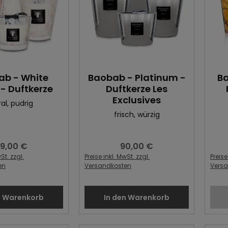
ab - White
Baobab - Platinum -
Ba
 - Duftkerze
Duftkerze Les
Exclusives
ral
, pudrig
frisch
, würzig
9,00 €
90,00 €
egulärer Preis:
Regulärer Preis:
St. zzgl.
Preise inkl. MwSt. zzgl.
Preise
en
Versandkosten
Vers
n Warenkorb
In den Warenkorb