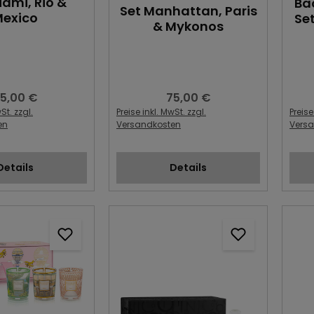
iami, Rio &
Ba
Set Manhattan, Paris
exico
Se
& Mykonos
5,00 €
75,00 €
egulärer Preis:
Regulärer Preis:
St. zzgl.
Preise inkl. MwSt. zzgl.
Preise
en
Versandkosten
Vers
Details
Details