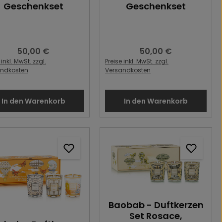
Geschenkset
Geschenkset
50,00 €
50,00 €
Regulärer Preis:
Regulärer Preis:
 inkl. MwSt. zzgl.
Preise inkl. MwSt. zzgl.
andkosten
Versandkosten
In den Warenkorb
In den Warenkorb
Baobab - Duftkerzen
Set Rosace,