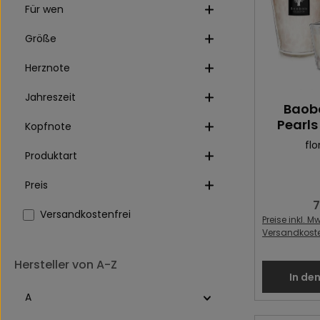
Für wen
Größe
Herznote
Jahreszeit
Baob
Pearls
Kopfnote
flo
Produktart
Preis
7
R
Filter hinzufügen: Versandkostenfrei
Versandkostenfrei
Preise inkl. Mw
Versandkost
Hersteller von A-Z
In de
A