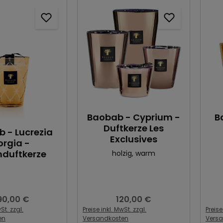
Baobab - Cyprium -
B
Duftkerze Les
 - Lucrezia
Exclusives
orgia -
duftkerze
holzig
, warm
90,00 €
120,00 €
gulärer Preis:
Regulärer Preis:
St. zzgl.
Preise inkl. MwSt. zzgl.
Preise
en
Versandkosten
Vers