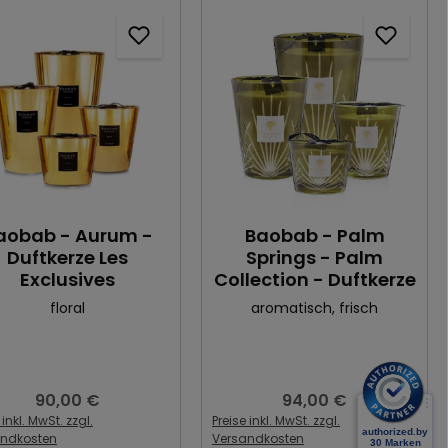
aobab - Aurum -
Baobab - Palm
Duftkerze Les
Springs - Palm
Exclusives
Collection - Duftkerze
floral
aromatisch
, frisch
90,00 €
94,00 €
Regulärer Preis:
Regulärer Preis:
 inkl. MwSt. zzgl.
Preise inkl. MwSt. zzgl.
andkosten
Versandkosten