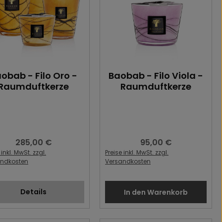
obab - Filo Oro -
Baobab - Filo Viola -
Raumduftkerze
Raumduftkerze
285,00 €
95,00 €
Regulärer Preis:
Regulärer Preis:
 inkl. MwSt. zzgl.
Preise inkl. MwSt. zzgl.
andkosten
Versandkosten
Details
In den Warenkorb