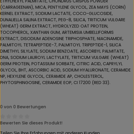
ETHYLHEXYL PALMITATE, CHONDRUS CRISPUS POWDER
(CARRAGEENAN), MICA, PENTYLENE GLYCOL, ZEA MAYS (CORN)
KERNEL EXTRACT, SODIUM LACTATE, COCO-GLUCOSIDE,
DUNALIELLA SALINA EXTRACT, PEG-8, SILICA, TRITICUM VULGARE
(WHEAT) GERM EXTRACT, HYDROLYZED OAT PROTEIN,
TOCOPHEROL, XANTHAN GUM, ARTEMISIA UMBELLIFORMIS
EXTRACT, DISODIUM ADENOSINE TRIPHOSPHATE, NIACINAMIDE,
PALMITOYL TETRAPEPTIDE-7, PALMITOYL TRIPEPTIDE-1, SILICA
DIMETHYL SILYLATE, SODIUM BENZOATE, ASCORBYL PALMITATE,
DNA, SODIUM LAUROYL LACTYLATE, TRITICUM VULGARE (WHEAT)
GERM PROTEIN, POTASSIUM SORBATE, CITRIC ACID, CAPRYLYL
GLYCOL, BHT, ASCORBIC ACID, SODIUM HYALURONATE, CERAMIDE
NP, HEXYLENE GLYCOL, CERAMIDE AP, CHOLESTEROL,
PHYTOSPHINGOSINE, CERAMIDE EOP, CI 17200 (RED 33).
0 von 0 Bewertungen
Bewerten Sie dieses Produkt!
Durchschnittliche Bewertung von 0 von 5 Sternen
Teilen Sie Ihre Erfahrungen mit anderen Kunden.