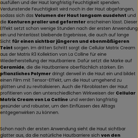
ausfüllen und der Haut langfristig Feuchtigkeit spenden.
Verdunstende Feuchtigkeit wird noch in der Haut abgefangen,
sodass sich das
Volumen der Haut langsam ausdehnt
und
die
Konturen praller und geformter
erscheinen lässt. Dieser
Effekt setzt schon wenige Stunden nach der ersten Anwendung
ein und hinterlässt bleibende Ergebnisse, die auch auf lange
Sicht
für einen sichtbar jüngeren und ebenmäßigeren
Teint
sorgen. Im dritten Schritt sorgt die Cellular Matrix Cream
aus der Matrix R3 Kollektion von La Colline für eine
Wiederherstellung der Hautbarriere. Dafür setzt die Marke auf
Ceramide
, die die Hautbarriere oberflächlich stärken. Ein
pflanzliches Polymer
dringt derweil in die Haut ein und bildet
einen Film mit Tensor-Effekt, um die Haut umgehend zu
glätten und zu revitalisieren. Auch die Fibroblasten der Haut
profitieren von den unterschiedlichen Wirkweisen der
Cellular
Matrix Cream von La Colline
und werden langfristig
gesünder und robuster, um den Einflüssen des Alltags
entgegenwirken zu können.
Schon nach der ersten Anwendung sieht die Haut sichtbar
glatter aus, da die natürliche Hautbarriere sich
von den