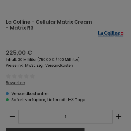
La Colline - Cellular Matrix Cream
- Matrix R3
Regulärer Preis:
225,00 €
Inhalt:
30 Milliliter
(750,00 € / 100 Milliliter)
Preise inkl. MwSt. zzgl. Versandkosten
Durchschnittliche Bewertung von 0 von 5 Sternen
Bewerten
Versandkostenfrei
Sofort verfügbar, Lieferzeit: 1-3 Tage
Produkt Anzahl: Gib den gewünschten Wert ein 