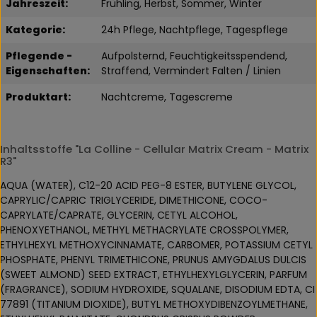
Jahreszeit:
Frühling, Herbst, Sommer, Winter
Kategorie:
24h Pflege, Nachtpflege, Tagespflege
Pflegende -
Aufpolsternd, Feuchtigkeitsspendend,
Eigenschaften:
Straffend, Vermindert Falten / Linien
Produktart:
Nachtcreme, Tagescreme
Inhaltsstoffe "La Colline - Cellular Matrix Cream - Matrix
R3"
AQUA (WATER), C12-20 ACID PEG-8 ESTER, BUTYLENE GLYCOL,
CAPRYLIC/CAPRIC TRIGLYCERIDE, DIMETHICONE, COCO-
CAPRYLATE/CAPRATE, GLYCERIN, CETYL ALCOHOL,
PHENOXYETHANOL, METHYL METHACRYLATE CROSSPOLYMER,
ETHYLHEXYL METHOXYCINNAMATE, CARBOMER, POTASSIUM CETYL
PHOSPHATE, PHENYL TRIMETHICONE, PRUNUS AMYGDALUS DULCIS
(SWEET ALMOND) SEED EXTRACT, ETHYLHEXYLGLYCERIN, PARFUM
(FRAGRANCE), SODIUM HYDROXIDE, SQUALANE, DISODIUM EDTA, CI
77891 (TITANIUM DIOXIDE), BUTYL METHOXYDIBENZOYLMETHANE,