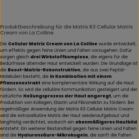
Produktbeschreibung für die Matrix R3 Cellular Matrix
Cream von La Colline
Die
Cellular Matrix Cream von La Colline
wurde entwickelt,
um effektiv gegen feine Linien und Falten vorzugehen. Dafür
sorgen gleich
drei Wirkstoffkomplexe
, die eigens für die
Bedürfnisse alternder Haut entwickelt wurden. Die Grundlage ist
die
Boost-Matrix-Rekonstruktion
, die aus zwei Peptid-
Molekülen besteht, die
in Kombination mit einem
Pflanzenextrakt
eine komplementäre Wirkung auf die Haut
fördern. So wird die zelluläre Kommunikation gesteigert und der
natürliche
Heilungsprozess der Haut angeregt
, um die
Produktion von Kollagen, Elastin und Fibronektin zu fördern. Bei
regelmäßiger Anwendung der Matrix R3 Cellular Matrix Cream
wird die extrazelluläre Matrix der Haut wiederaufgebaut und
langfristig verdichtet, wodurch ein
ebenmäßigeres Hautbild
entsteht. Ein weiterer Bestandteil gegen feine Linien und Falten
sind die
Hyaluronsäure-Mikrokugeln
, die sanft die Falten