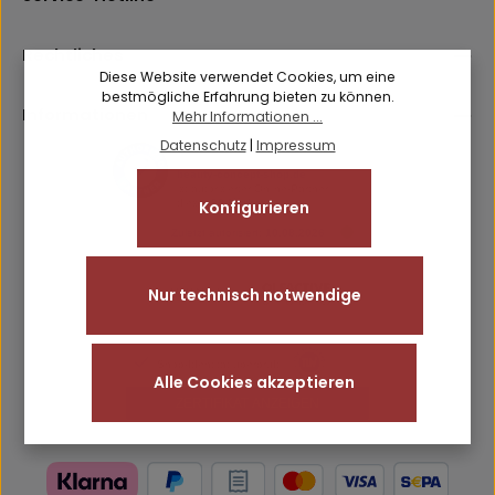
Ich habe die
Datenschutzbestimmungen
zur Kenntnis
Pflichtfelder.
Friendly
Captcha ⇗
genommen und die
AGB
gelesen und bin mit ihnen
einverstanden.
Rechtliches
Diese Website verwendet Cookies, um eine
bestmögliche Erfahrung bieten zu können.
Informationen
Mehr Informationen ...
Datenschutz
|
Impressum
Konfigurieren
Nur technisch notwendige
Alle Cookies akzeptieren