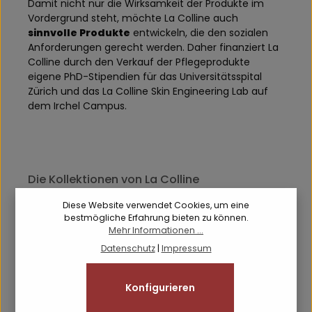
Damit nicht nur die Wirksamkeit der Produkte im
Vordergrund steht, möchte La Colline auch
sinnvolle Produkte
entwickeln, die den sozialen
Anforderungen gerecht werden. Daher finanziert La
Colline durch den Verkauf der Pflegeprodukte
eigene PhD-Stipendien für das Universitätsspital
Zürich und das La Colline Skin Engineering Lab auf
dem Irchel Campus.
Die Kollektionen von La Colline
Die Vielfalt hinter La Colline basiert auf
Diese Website verwendet Cookies, um eine
unterschiedlichsten Kollektionen, die den
bestmögliche Erfahrung bieten zu können.
Mehr Informationen ...
zahlreichen
Anforderungen der Haut gerecht
werden
sollen. So erfüllt jede der Hautpflege
Datenschutz
|
Impressum
Kollektionen von La Colline ein bestimmtes Ziel –
und setzt dafür auf eine einzigartige
Konfigurieren
Zusammensetzung, eine
unwiderstehliche
Textur und ein herrlich sanftes Dufterlebnis
.