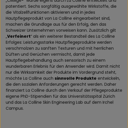
„CMAge®“ wurde eigens durch La Colline entwickelt und
patentiert. Sechs sorgfältig ausgewählte Wirkstoffe, die
die Vitalzellfunktionen aktivieren und in jedes
Hautpflegeprodukt von La Colline eingearbeitet sind,
machen die Grundlage aus für den Erfolg, den das
Schweizer Unternehmen vorweisen kann. Zusätzlich gilt
„
Verfeinert
“ als ein weiterer Bestandteil des La Colline
Erfolges: Leistungsstarke Hautpflegeprodukte werden
verschmolzen zu sanften Texturen und mit herrlichen
Düften und Gerüchen vermischt, damit jede
Hautpflegebehandlung auch sensorisch zu einem
wunderbaren Erlebnis für den Anwender wird. Damit nicht
nur die Wirksamkeit der Produkte im Vordergrund steht,
möchte La Colline auch
sinnvolle Produkte
entwickeln,
die den sozialen Anforderungen gerecht werden. Daher
finanziert La Colline durch den Verkauf der Pflegeprodukte
eigene PhD-Stipendien für das Universitätsspital Zürich
und das La Colline Skin Engineering Lab auf dem Irchel
Campus.