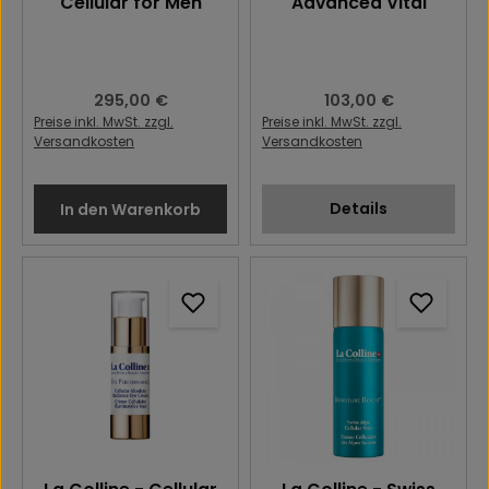
Cellular for Men
Advanced Vital
Regulärer Preis:
295,00 €
Regulärer Preis:
103,00 €
Preise inkl. MwSt. zzgl.
Preise inkl. MwSt. zzgl.
Versandkosten
Versandkosten
Details
In den Warenkorb