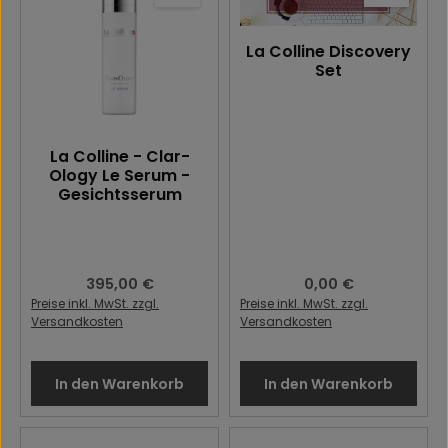
La Colline Discovery
Set
La Colline - Clar-
Ology Le Serum -
Gesichtsserum
Regulärer Preis:
395,00 €
Regulärer Preis:
0,00 €
Preise inkl. MwSt. zzgl.
Preise inkl. MwSt. zzgl.
Versandkosten
Versandkosten
In den Warenkorb
In den Warenkorb