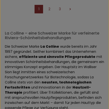
1
2
3
Seite
Seite
Seite
La Colline – eine Schweizer Marke für verfeinerte
Riviera-Schönheitsbehandlungen
Die Schweizer Marke
La Colline
wurde bereits im Jahr
1997 gegründet. Seither kombiniert das Unternehmen
sichere,
effiziente und sinnvolle Pflegeprodukte
mit
innovativen Schönheitsbehandlungen, die gemeinsam ein
stimmiges Konzept ergeben. Der Hauptsitz im Walliser
Sion liegt inmitten eines schweizerischen
Forschungsnetzwerkes für Biotechnologie, sodass La
Colline stets von den
neusten, technologischen
Fortschritten
und Innovationen in der
Hautzell-
Therapie
profitiert. Über 11 Kollektionen, die gefüllt sind
mit anspruchsvollen Hautpflegeprodukten, befinden sich
inzwischen auf dem Markt – damit für jeden Hauttyp die
passende Pflege zur Verfügung steht.