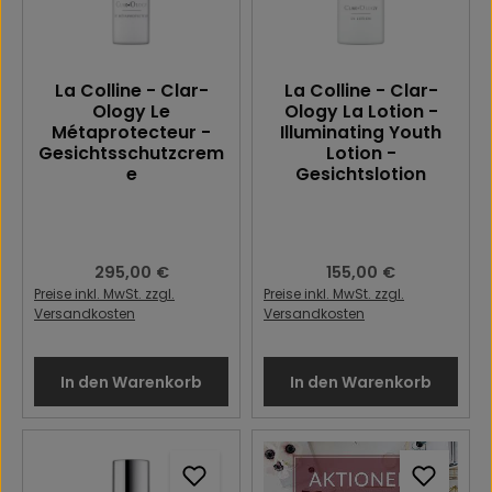
La Colline - Clar-
La Colline - Clar-
Ology Le
Ology La Lotion -
Métaprotecteur -
Illuminating Youth
Gesichtsschutzcrem
Lotion -
e
Gesichtslotion
Regulärer Preis:
295,00 €
Regulärer Preis:
155,00 €
Preise inkl. MwSt. zzgl.
Preise inkl. MwSt. zzgl.
Versandkosten
Versandkosten
In den Warenkorb
In den Warenkorb