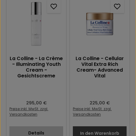
La Colline - La Crème
La Colline - Cellular
- Illuminating Youth
Vital Extra Rich
Cream -
Cream- Advanced
Gesichtscreme
Vital
Regulärer Preis:
295,00 €
Regulärer Preis:
225,00 €
Preise inkl. MwSt. zzgl.
Preise inkl. MwSt. zzgl.
Versandkosten
Versandkosten
Details
In den Warenkorb