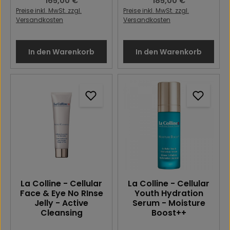
Regulärer Preis:
165,00 €
Regulärer Preis:
185,00 €
Preise inkl. MwSt. zzgl.
Preise inkl. MwSt. zzgl.
Versandkosten
Versandkosten
In den Warenkorb
In den Warenkorb
La Colline - Cellular
La Colline - Cellular
Face & Eye No RInse
Youth Hydration
Jelly - Active
Serum - Moisture
Cleansing
Boost++