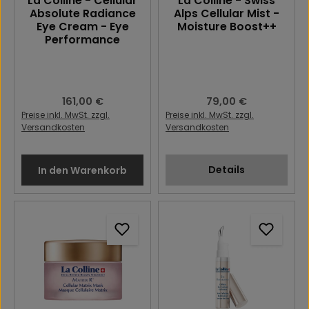
La Colline - Cellular
La Colline - Swiss
Absolute Radiance
Alps Cellular Mist -
Eye Cream - Eye
Moisture Boost++
Performance
Regulärer Preis:
161,00 €
Regulärer Preis:
79,00 €
Preise inkl. MwSt. zzgl.
Preise inkl. MwSt. zzgl.
Versandkosten
Versandkosten
Details
In den Warenkorb