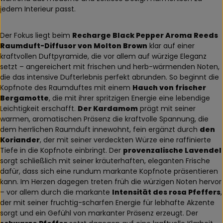
jedem Interieur passt.
Der Fokus liegt beim
Recharge Black Pepper Aroma Reeds
Raumduft-Diffusor von Molton Brown
klar auf einer
kraftvollen Duftpyramide, die vor allem auf würzige Eleganz
setzt – angereichert mit frischen und herb-wärmenden Noten,
die das intensive Dufterlebnis perfekt abrunden. So beginnt die
Kopfnote des Raumduftes mit einem
Hauch von frischer
Bergamotte
, die mit ihrer spritzigen Energie eine lebendige
Leichtigkeit erschafft.
Der Kardamom
prägt mit seiner
warmen, aromatischen Präsenz die kraftvolle Spannung, die
dem herrlichen Raumduft innewohnt, fein ergänzt durch
den
Koriander
, der mit seiner verdeckten Würze eine raffinierte
Tiefe in die Kopfnote einbringt. Der
provenzalische Lavendel
sorgt schließlich mit seiner kräuterhaften, eleganten Frische
dafür, dass sich eine rundum markante Kopfnote präsentieren
kann. Im Herzen dagegen treten früh die würzigen Noten hervor
– vor allem durch die markante
Intensität des rosa Pfeffers
,
der mit seiner fruchtig-scharfen Energie für lebhafte Akzente
sorgt und ein Gefühl von markanter Präsenz erzeugt. Der