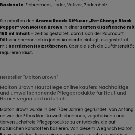
Basisnote
: Eichenmoos, Leder, Vetiver, Zedernholz
Sie erhalten den
Aroma Reeds Diffusor „Re-Charge Black
Pepper“ von Molton Brown
in einer
zarten Glasflasche mit
150 ml Inhalt
– zeitlos gestaltet, damit sich der Raumduft
Diffusor harmonisch in jedes Ambiente einfügt, ausgestattet
mit
herrlichen Holzstäbchen
, über die sich die Duftintensität
regulieren lässt.
Hersteller "Molton Brown"
Molton Brown Hautpflege online kaufen: Nachhaltige
und umweltschonende Pflegeprodukte für Haut und
Haar - vegan und natürlich
Molton Brown wurde in den 70er Jahren gegründet. Von Anfang
an war der Ethos klar: Umweltschonende, vegetarische und
tierversuchsfreie Pflegeprodukte zu entwickeln, die auf
natürlichen Rohstoffen basieren. Von diesem Weg wich Molton
Brown in all den Jahren nie ab, was gewiss auch ein wichtiger