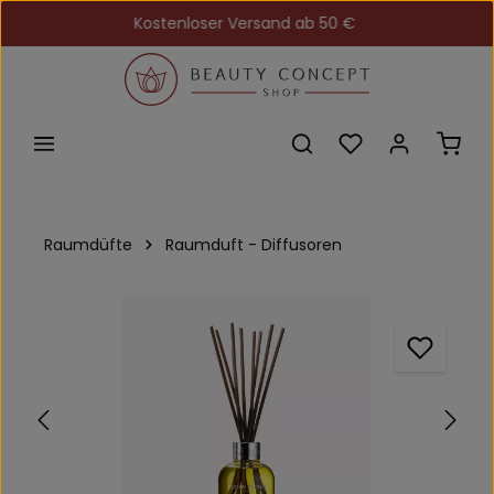
Kostenloser Versand ab 50 €
Zum Hauptinhalt springen
Du hast 0 Produkt
Ware
Raumdüfte
Raumduft - Diffusoren
Bildergalerie überspringen