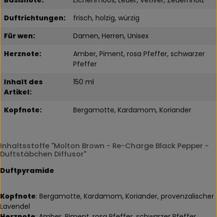
Duftrichtungen:
frisch, holzig, würzig
Für wen:
Damen, Herren, Unisex
Herznote:
Amber, Piment, rosa Pfeffer, schwarzer
Pfeffer
Inhalt des
150 ml
Artikel:
Kopfnote:
Bergamotte, Kardamom, Koriander
Inhaltsstoffe "Molton Brown - Re-Charge Black Pepper -
Duftstäbchen Diffusor"
Duftpyramide
Kopfnote
: Bergamotte, Kardamom, Koriander, provenzalischer
Lavendel
Herznote
: Amber, Piment, rosa Pfeffer, schwarzer Pfeffer