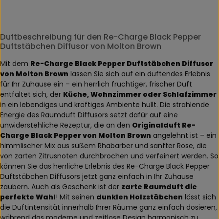
Duftbeschreibung für den Re-Charge Black Pepper
Duftstäbchen Diffusor von Molton Brown
Mit dem
Re-Charge Black Pepper Duftstäbchen Diffusor
von Molton Brown
lassen Sie sich auf ein duftendes Erlebnis
für Ihr Zuhause ein – ein herrlich fruchtiger, frischer Duft
entfaltet sich, der
Küche, Wohnzimmer oder Schlafzimmer
in ein lebendiges und kräftiges Ambiente hüllt. Die strahlende
Energie des Raumduft Diffusors setzt dafür auf eine
unwiderstehliche Rezeptur, die an den
Originalduft Re-
Charge Black Pepper von Molton Brown
angelehnt ist – ein
himmlischer Mix aus süßem Rhabarber und sanfter Rose, die
von zarten Zitrusnoten durchbrochen und verfeinert werden. So
können Sie das herrliche Erlebnis des Re-Charge Black Pepper
Duftstäbchen Diffusors jetzt ganz einfach in Ihr Zuhause
zaubern. Auch als Geschenk ist der
zarte Raumduft die
perfekte Wahl
! Mit seinen
dunklen Holzstäbchen
lässt sich
die Duftintensität innerhalb Ihrer Räume ganz einfach dosieren,
während das moderne und zeitlose Design harmonisch zu