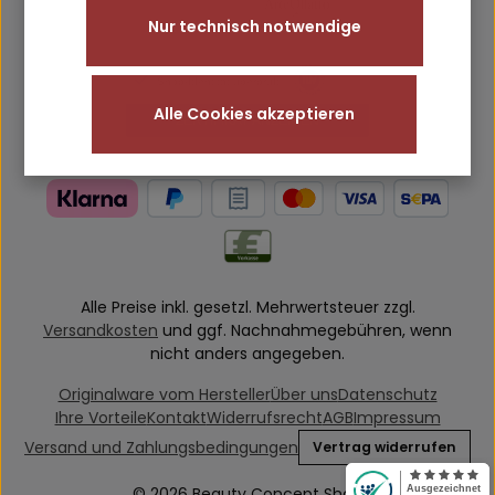
Nur technisch notwendige
Alle Cookies akzeptieren
Alle Preise inkl. gesetzl. Mehrwertsteuer zzgl.
Versandkosten
und ggf. Nachnahmegebühren, wenn
nicht anders angegeben.
Originalware vom Hersteller
Über uns
Datenschutz
Ihre Vorteile
Kontakt
Widerrufsrecht
AGB
Impressum
Versand und Zahlungsbedingungen
Vertrag widerrufen
© 2026 Beauty Concept Shop