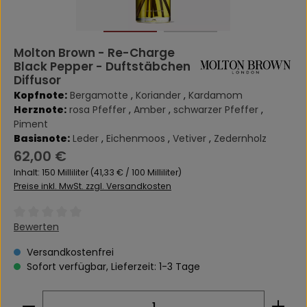
Molton Brown - Re-Charge
Black Pepper - Duftstäbchen
Diffusor
Kopfnote:
Bergamotte
,
Koriander
,
Kardamom
Herznote:
rosa Pfeffer
,
Amber
,
schwarzer Pfeffer
,
Piment
Basisnote:
Leder
,
Eichenmoos
,
Vetiver
,
Zedernholz
Regulärer Preis:
62,00 €
Inhalt:
150 Milliliter
(41,33 € / 100 Milliliter)
Preise inkl. MwSt. zzgl. Versandkosten
Durchschnittliche Bewertung von 0 von 5 Sternen
Bewerten
Versandkostenfrei
Sofort verfügbar, Lieferzeit: 1-3 Tage
Produkt Anzahl: Gib den gewünschten Wert ein 