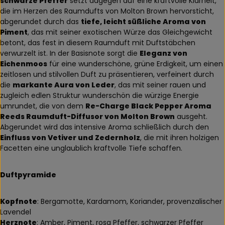
schwarze Pfeffer
setzt dagegen auf eine kraftvolle Klarheit,
die im Herzen des Raumdufts von Molton Brown hervorsticht,
abgerundet durch das
tiefe, leicht süßliche Aroma von
Piment
, das mit seiner exotischen Würze das Gleichgewicht
betont, das fest in diesem Raumduft mit Duftstäbchen
verwurzelt ist. In der Basisnote sorgt die
Eleganz von
Eichenmoos
für eine wunderschöne, grüne Erdigkeit, um einen
zeitlosen und stilvollen Duft zu präsentieren, verfeinert durch
die
markante Aura von Leder
, das mit seiner rauen und
zugleich edlen Struktur wunderschön die würzige Energie
umrundet, die von dem
Re-Charge Black Pepper Aroma
Reeds Raumduft-Diffusor von Molton Brown
ausgeht.
Abgerundet wird das intensive Aroma schließlich durch den
Einfluss von Vetiver und Zedernholz
, die mit ihren holzigen
Facetten eine unglaublich kraftvolle Tiefe schaffen.
Duftpyramide
Kopfnote
: Bergamotte, Kardamom, Koriander, provenzalischer
Lavendel
Herznote
: Amber, Piment, rosa Pfeffer, schwarzer Pfeffer