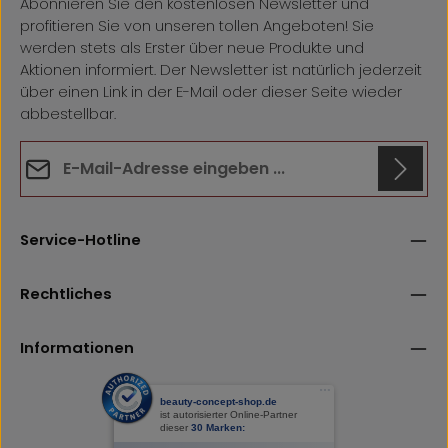
Abonnieren Sie den kostenlosen Newsletter und
profitieren Sie von unseren tollen Angeboten! Sie
werden stets als Erster über neue Produkte und
Aktionen informiert. Der Newsletter ist natürlich jederzeit
über einen Link in der E-Mail oder dieser Seite wieder
abbestellbar.
E-Mail-Adresse*
Datenschutz
Anti-Roboter-Verifizierung
Die mit einem Stern (*) markierten Felder sind
Hier klicken
Service-Hotline
Ich habe die
Datenschutzbestimmungen
zur Kenntnis
Pflichtfelder.
Friendly
Captcha ⇗
genommen und die
AGB
gelesen und bin mit ihnen
einverstanden.
Rechtliches
Informationen