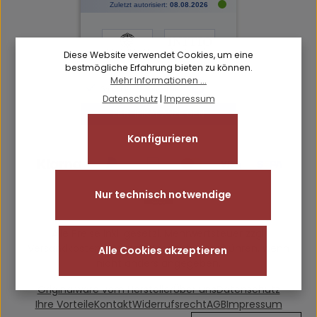
Diese Website verwendet Cookies, um eine
bestmögliche Erfahrung bieten zu können.
Mehr Informationen ...
Datenschutz
|
Impressum
Konfigurieren
Nur technisch notwendige
Alle Preise inkl. gesetzl. Mehrwertsteuer zzgl.
Versandkosten
und ggf. Nachnahmegebühren, wenn
Alle Cookies akzeptieren
nicht anders angegeben.
Originalware vom Hersteller
Über uns
Datenschutz
Ihre Vorteile
Kontakt
Widerrufsrecht
AGB
Impressum