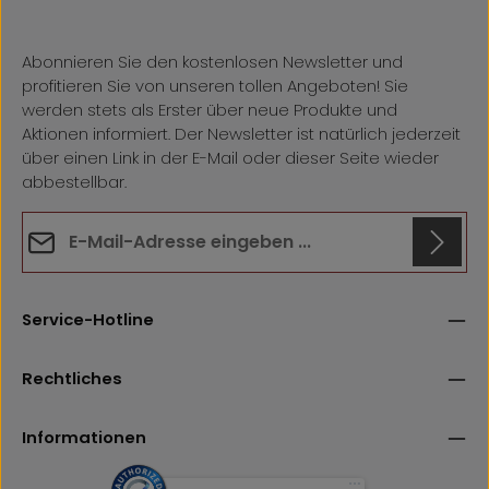
Abonnieren Sie den kostenlosen Newsletter und
profitieren Sie von unseren tollen Angeboten! Sie
werden stets als Erster über neue Produkte und
Aktionen informiert. Der Newsletter ist natürlich jederzeit
über einen Link in der E-Mail oder dieser Seite wieder
abbestellbar.
E-Mail-Adresse*
Datenschutz
Anti-Roboter-Verifizierung
Die mit einem Stern (*) markierten Felder sind
Hier klicken
Service-Hotline
Ich habe die
Datenschutzbestimmungen
zur Kenntnis
Pflichtfelder.
Friendly
Captcha ⇗
genommen und die
AGB
gelesen und bin mit ihnen
einverstanden.
Rechtliches
Informationen