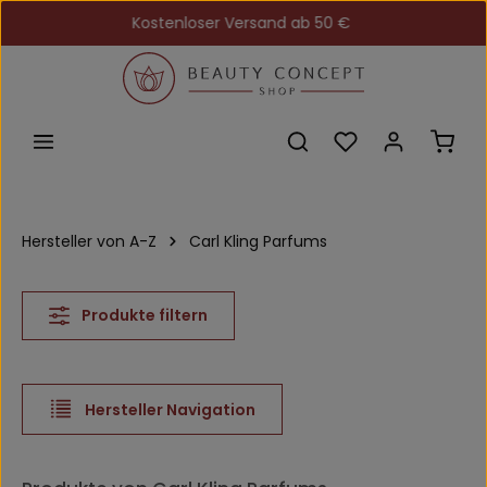
Kostenloser Versand ab 50 €
Zum Hauptinhalt springen
Du hast 0 Produkt
Ware
Hersteller von A-Z
Carl Kling Parfums
Produkte filtern
Hersteller Navigation