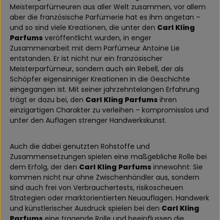
Meisterparfümeuren aus aller Welt zusammen, vor allem
aber die französische Parfümerie hat es ihm angetan –
und so sind viele Kreationen, die unter den
Carl Kling
Parfums
veröffentlicht wurden, in enger
Zusammenarbeit mit dem Parfümeur Antoine Lie
entstanden. Er ist nicht nur ein französischer
Meisterparfümeur, sondern auch ein Rebell, der als
Schöpfer eigensinniger Kreationen in die Geschichte
eingegangen ist. Mit seiner jahrzehntelangen Erfahrung
trägt er dazu bei, den
Carl Kling Parfums
ihren
einzigartigen Charakter zu verleihen – kompromisslos und
unter den Auflagen strenger Handwerkskunst.
Auch die dabei genutzten Rohstoffe und
Zusammensetzungen spielen eine maßgebliche Rolle bei
dem Erfolg, der den
Carl Kling Parfums
innewohnt: Sie
kommen nicht nur ohne Zwischenhändler aus, sondern
sind auch frei von Verbrauchertests, risikoscheuen
Strategien oder marktorientierten Neuauflagen. Handwerk
und künstlerischer Ausdruck spielen bei den
Carl Kling
Parfums
eine tragende Rolle und beeinflussen die