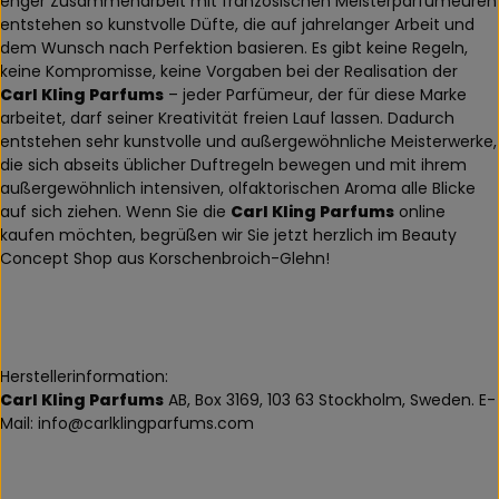
enger Zusammenarbeit mit französischen Meisterparfümeuren
entstehen so kunstvolle Düfte, die auf jahrelanger Arbeit und
dem Wunsch nach Perfektion basieren. Es gibt keine Regeln,
keine Kompromisse, keine Vorgaben bei der Realisation der
Carl Kling Parfums
– jeder Parfümeur, der für diese Marke
arbeitet, darf seiner Kreativität freien Lauf lassen. Dadurch
entstehen sehr kunstvolle und außergewöhnliche Meisterwerke,
die sich abseits üblicher Duftregeln bewegen und mit ihrem
außergewöhnlich intensiven, olfaktorischen Aroma alle Blicke
auf sich ziehen. Wenn Sie die
Carl Kling Parfums
online
kaufen möchten, begrüßen wir Sie jetzt herzlich im Beauty
Concept Shop aus Korschenbroich-Glehn!
Herstellerinformation:
Carl Kling Parfums
AB, Box 3169, 103 63 Stockholm, Sweden. E-
Mail: info@carlklingparfums.com