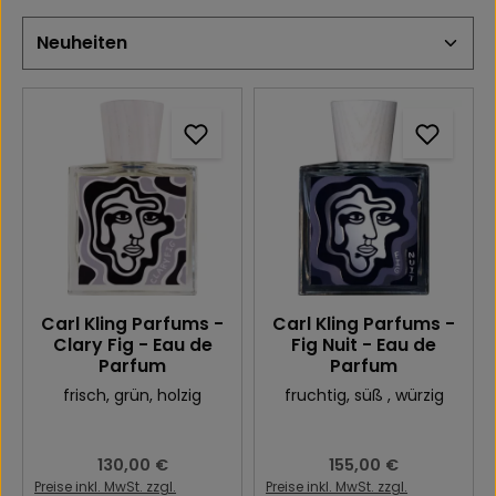
Carl Kling Parfums -
Carl Kling Parfums -
Clary Fig - Eau de
Fig Nuit - Eau de
Parfum
Parfum
frisch
, grün
, holzig
fruchtig
, süß
, würzig
Regulärer Preis:
130,00 €
Regulärer Preis:
155,00 €
Preise inkl. MwSt. zzgl.
Preise inkl. MwSt. zzgl.