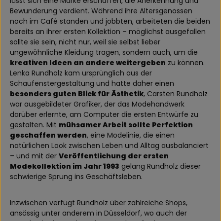
lässt sich eine Marke erschaffen, die Anerkennung und
Bewunderung verdient. Während ihre Altersgenossen
noch im Café standen und jobbten, arbeiteten die beiden
bereits an ihrer ersten Kollektion – möglichst ausgefallen
sollte sie sein, nicht nur, weil sie selbst lieber
ungewöhnliche Kleidung tragen, sondern auch, um die
kreativen Ideen an andere weitergeben
zu können.
Lenka Rundholz kam ursprünglich aus der
Schaufenstergestaltung und hatte daher einen
besonders guten Blick für Ästhetik
, Carsten Rundholz
war ausgebildeter Grafiker, der das Modehandwerk
darüber erlernte, am Computer die ersten Entwürfe zu
gestalten. Mit
mühsamer Arbeit sollte Perfektion
geschaffen werden
, eine Modelinie, die einen
natürlichen Look zwischen Leben und Alltag ausbalanciert
– und mit der
Veröffentlichung der ersten
Modekollektion im Jahr 1993
gelang Rundholz dieser
schwierige Sprung ins Geschäftsleben.
Inzwischen verfügt Rundholz über zahlreiche Shops,
ansässig unter anderem in Düsseldorf, wo auch der