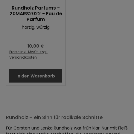
Rundholz Parfums -
20MARS2022 - Eau de
Parfum
harzig
, würzig
Regulärer Preis:
10,00 €
Preise inkl. MwSt. zzgl.
Versandkosten
In den Warenkorb
Rundholz – ein Sinn für radikale Schnitte
Für Carsten und Lenka Rundholz war früh klar: Nur mit Fleiß