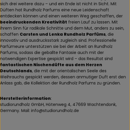
sich drei weitere dazu – und ein Ende ist nicht in Sicht. Mit
Düften hat Rundholz Parfums eine neue Leidenschaft
entdecken können und einen weiteren Weg geschaffen, der
beeindruckenden Kreativität
freien Lauf zu lassen. Mit
ihrem Sinn für radikale Schnitte und dem Mut, anders zu sein,
schaffen
Carsten und Lenka Rundholz Parfüms
, die
innovativ und ausdrucksstark zugleich sind. Professionelle
Parfümeure unterstützen sie bei der Arbeit an Rundholz
Parfums, sodass die geballte Fantasie auch mit der
notwendigen Expertise gespickt wird – das Resultat sind
fantastischen Nischendüfte aus dem Herzen
Deutschlands
, die mit der orientalischen Seele des
Weihrauchs gespickt werden, dessen anmutiger Duft erst den
Anlass gab, die Kollektion der Rundholz Parfums zu gründen.
Herstellerinformation
:
studiorundholz GmbH, Hötenweg 4, 47669 Wachtendonk,
Germany. Mail: info@studiorundholz.de