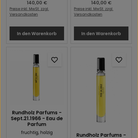
Regulärer Preis:
140,00 €
Regulärer Preis:
140,00 €
Preise inkl. MwSt. zzgl.
Preise inkl. MwSt. zzgl.
Versandkosten
Versandkosten
In den Warenkorb
In den Warenkorb
Rundholz Parfums -
Sept.21.1966 - Eau de
Parfum
fruchtig
, holzig
Rundholz Parfums -