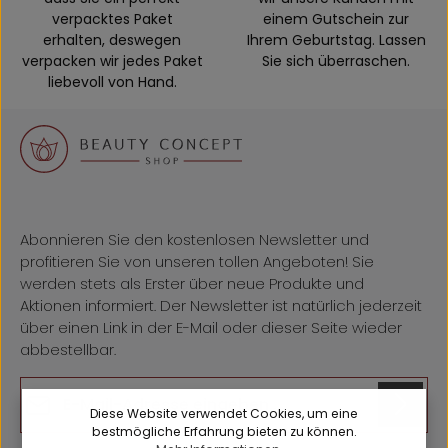
verpacktes Paket
einem Gutschein zur
erhalten, deswegen
Ihrem Geburtstag. Lassen
verpacken wir jedes Paket
Sie sich überraschen.
liebevoll von Hand.
Abonnieren Sie den kostenlosen Newsletter und
profitieren Sie von unseren tollen Angeboten! Sie
werden stets als Erster über neue Produkte und
Aktionen informiert. Der Newsletter ist natürlich jederzeit
über einen Link in der E-Mail oder dieser Seite wieder
abbestellbar.
E-Mail-Adresse*
Diese Website verwendet Cookies, um eine
bestmögliche Erfahrung bieten zu können.