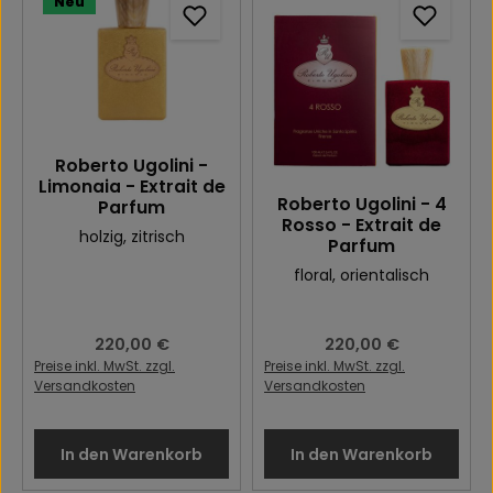
Neu
Roberto Ugolini -
Limonaia - Extrait de
Roberto Ugolini - 4
Parfum
Rosso - Extrait de
holzig
, zitrisch
Parfum
floral
, orientalisch
Regulärer Preis:
220,00 €
Regulärer Preis:
220,00 €
Preise inkl. MwSt. zzgl.
Preise inkl. MwSt. zzgl.
Versandkosten
Versandkosten
In den Warenkorb
In den Warenkorb