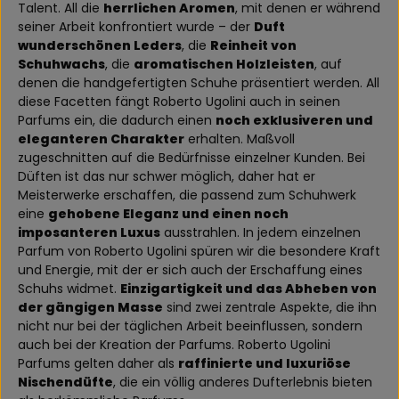
Talent. All die
herrlichen Aromen
, mit denen er während
seiner Arbeit konfrontiert wurde – der
Duft
wunderschönen Leders
, die
Reinheit von
Schuhwachs
, die
aromatischen Holzleisten
, auf
denen die handgefertigten Schuhe präsentiert werden. All
diese Facetten fängt Roberto Ugolini auch in seinen
Parfums ein, die dadurch einen
noch exklusiveren und
eleganteren Charakter
erhalten. Maßvoll
zugeschnitten auf die Bedürfnisse einzelner Kunden. Bei
Düften ist das nur schwer möglich, daher hat er
Meisterwerke erschaffen, die passend zum Schuhwerk
eine
gehobene Eleganz und einen noch
imposanteren Luxus
ausstrahlen. In jedem einzelnen
Parfum von Roberto Ugolini spüren wir die besondere Kraft
und Energie, mit der er sich auch der Erschaffung eines
Schuhs widmet.
Einzigartigkeit und das Abheben von
der gängigen Masse
sind zwei zentrale Aspekte, die ihn
nicht nur bei der täglichen Arbeit beeinflussen, sondern
auch bei der Kreation der Parfums. Roberto Ugolini
Parfums gelten daher als
raffinierte und luxuriöse
Nischendüfte
, die ein völlig anderes Dufterlebnis bieten