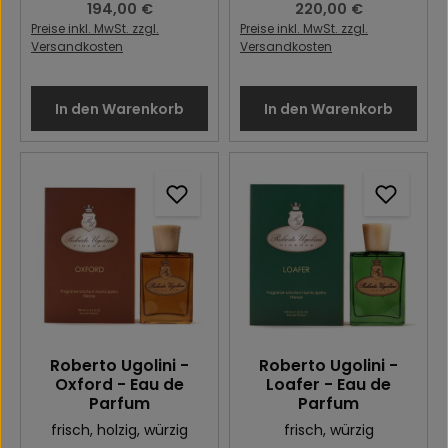
Regulärer Preis:
194,00 €
Regulärer Preis:
220,00 €
Preise inkl. MwSt. zzgl.
Preise inkl. MwSt. zzgl.
Versandkosten
Versandkosten
In den Warenkorb
In den Warenkorb
Roberto Ugolini -
Roberto Ugolini -
Oxford - Eau de
Loafer - Eau de
Parfum
Parfum
frisch
, holzig
, würzig
frisch
, würzig