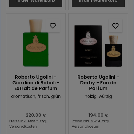
In den Warenkorb
In den Warenkorb
Roberto Ugolini -
Roberto Ugolini -
Giardino di Boboli -
Derby - Eau de
Extrait de Parfum
Parfum
aromatisch
, frisch
, grün
holzig
, würzig
Regulärer Preis:
220,00 €
Regulärer Preis:
194,00 €
Preise inkl. MwSt. zzgl.
Preise inkl. MwSt. zzgl.
Versandkosten
Versandkosten