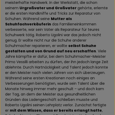
meisterhafte Handwerk. In der Werkstatt, die schon
seinem
Urgroßvater und Großvater
gehörte, erlernte
er die ersten Handkniffe und Tricks zur Reparatur von
Schuhen. Während seine
Mutter als
Schuhfachverkäuferin
das Familieneinkommen
verbesserte, war sein Vater als Reparateur für teures
Schuhwerk tätig. Roberto Ugolini war das jedoch nicht
genug. Er wollte nicht nur die Schuhe anderer
Schuhmacher reparieren, er wollte
selbst Schuhe
gestalten und von Grund auf neu erschaffen
. Viele
Jahre kämpfte er dafür, bei dem Schuhmacher-Meister
Primo Vessilli arbeiten zu dürfen, der ihn jedoch lange Zeit
ablehnte. Durch Hartnäckigkeit und Talent jedoch konnte
er den Meister nach vielen Jahren von sich überzeugen.
Während seine ersten Kreationen noch einiges an
Verbesserungen benötigten, wurde sein Talent über die
Monate hinweg immer mehr geschult – und doch kam
der Tag, an dem der Meister aus gesundheitlichen
Gründen das Ladengeschäft schließen musste und
Roberto Ugolini seinen Lehrplatz verlor. Zunächst fertigte
er
mit dem Wissen, dass er bereits erlangt hatte
,