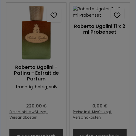
Roberto Ugolini 11 x 2
ml Probenset
Roberto Ugolini -
Patina - Extrait de
Parfum
fruchtig
, holzig
, süß
Regulärer Preis:
220,00 €
Regulärer Preis:
0,00 €
Preise inkl. MwSt. zzgl.
Preise inkl. MwSt. zzgl.
Versandkosten
Versandkosten