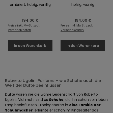
ambriert
, holzig
, vanillig
holzig
, würzig
Regulärer Preis:
194,00 €
Regulärer Preis:
194,00 €
Preise inkl. MwSt. zzgl.
Preise inkl. MwSt. zzgl.
Versandkosten
Versandkosten
In den Warenkorb
In den Warenkorb
Roberto Ugolini Parfums – wie Schuhe auch die
Welt der Düfte beeinflussen
Düfte waren nie die wahre Leidenschaft von Roberto
Ugolini. Viel mehr sind es
Schuhe
, die ihn schon sein leben
Lang beeinflussen. Hineingeboren in
eine Familie der
Schuhmacher
, erlernte er schon im Kindesalter das