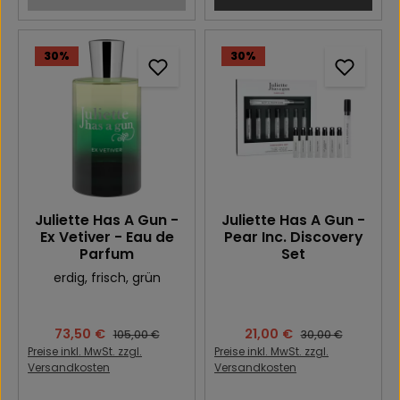
30
%
30
%
Juliette Has A Gun -
Juliette Has A Gun -
Ex Vetiver - Eau de
Pear Inc. Discovery
Parfum
Set
erdig
, frisch
, grün
Verkaufspreis:
73,50 €
Verkaufspreis:
21,00 €
Regulärer Preis:
Regulärer Preis:
105,00 €
30,00 €
Preise inkl. MwSt. zzgl.
Preise inkl. MwSt. zzgl.
Versandkosten
Versandkosten