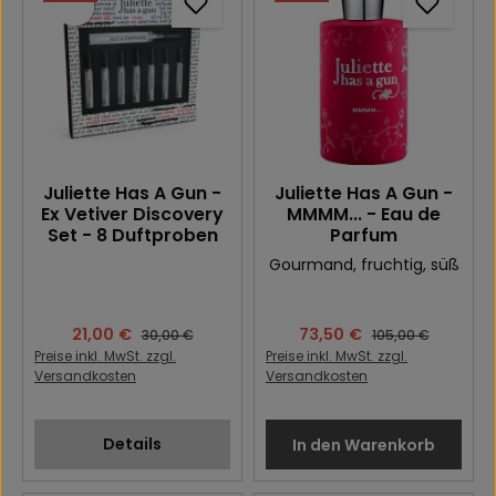
Juliette Has A Gun -
Juliette Has A Gun -
Ex Vetiver Discovery
MMMM... - Eau de
Set - 8 Duftproben
Parfum
Gourmand
, fruchtig
, süß
Verkaufspreis:
21,00 €
Verkaufspreis:
73,50 €
Regulärer Preis:
Regulärer Preis:
30,00 €
105,00 €
Preise inkl. MwSt. zzgl.
Preise inkl. MwSt. zzgl.
Versandkosten
Versandkosten
Details
In den Warenkorb