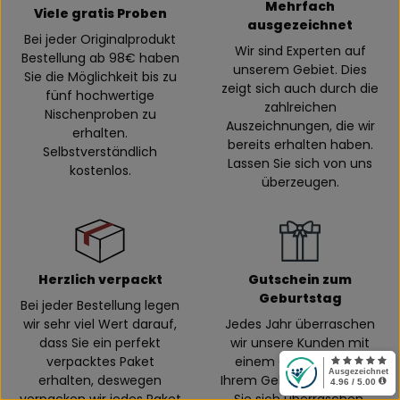
Mehrfach
Viele gratis Proben
ausgezeichnet
Bei jeder Originalprodukt
Wir sind Experten auf
Bestellung ab 98€ haben
unserem Gebiet. Dies
Sie die Möglichkeit bis zu
zeigt sich auch durch die
fünf hochwertige
zahlreichen
Nischenproben zu
Auszeichnungen, die wir
erhalten.
bereits erhalten haben.
Selbstverständlich
Lassen Sie sich von uns
kostenlos.
überzeugen.
Herzlich verpackt
Gutschein zum
Geburtstag
Bei jeder Bestellung legen
wir sehr viel Wert darauf,
Jedes Jahr überraschen
dass Sie ein perfekt
wir unsere Kunden mit
verpacktes Paket
einem Gutschein zur
erhalten, deswegen
Ihrem Geburtstag. Lassen
verpacken wir jedes Paket
Sie sich überraschen.