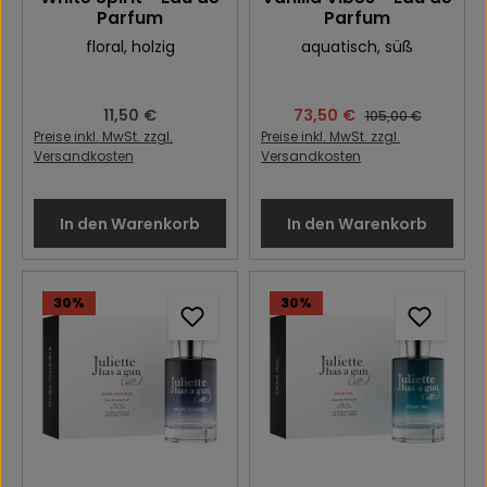
Parfum
Parfum
floral
, holzig
aquatisch
, süß
Regulärer Preis:
11,50 €
Verkaufspreis:
73,50 €
Regulärer Preis:
105,00 €
Preise inkl. MwSt. zzgl.
Preise inkl. MwSt. zzgl.
Versandkosten
Versandkosten
In den Warenkorb
In den Warenkorb
30
%
30
%