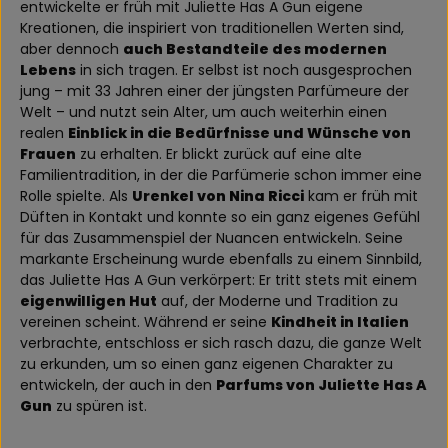
entwickelte er früh mit Juliette Has A Gun eigene
Kreationen, die inspiriert von traditionellen Werten sind,
aber dennoch
auch Bestandteile des modernen
Lebens
in sich tragen. Er selbst ist noch ausgesprochen
jung – mit 33 Jahren einer der jüngsten Parfümeure der
Welt – und nutzt sein Alter, um auch weiterhin einen
realen
Einblick in die Bedürfnisse und Wünsche von
Frauen
zu erhalten. Er blickt zurück auf eine alte
Familientradition, in der die Parfümerie schon immer eine
Rolle spielte. Als
Urenkel von Nina Ricci
kam er früh mit
Düften in Kontakt und konnte so ein ganz eigenes Gefühl
für das Zusammenspiel der Nuancen entwickeln. Seine
markante Erscheinung wurde ebenfalls zu einem Sinnbild,
das Juliette Has A Gun verkörpert: Er tritt stets mit einem
eigenwilligen Hut
auf, der Moderne und Tradition zu
vereinen scheint. Während er seine
Kindheit in Italien
verbrachte, entschloss er sich rasch dazu, die ganze Welt
zu erkunden, um so einen ganz eigenen Charakter zu
entwickeln, der auch in den
Parfums von Juliette Has A
Gun
zu spüren ist.