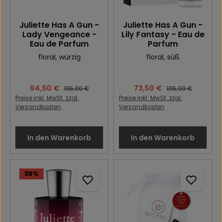
Juliette Has A Gun -
Juliette Has A Gun -
Lady Vengeance -
Lily Fantasy - Eau de
Eau de Parfum
Parfum
floral
, würzig
floral
, süß
Verkaufspreis:
94,50 €
Verkaufspreis:
73,50 €
Regulärer Preis:
Regulärer Preis:
135,00 €
105,00 €
Preise inkl. MwSt. zzgl.
Preise inkl. MwSt. zzgl.
Versandkosten
Versandkosten
In den Warenkorb
In den Warenkorb
30
%