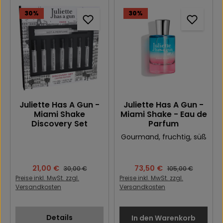
30
%
30
%
Juliette Has A Gun -
Juliette Has A Gun -
Miami Shake
Miami Shake - Eau de
Discovery Set
Parfum
Gourmand
, fruchtig
, süß
Verkaufspreis:
21,00 €
Verkaufspreis:
73,50 €
Regulärer Preis:
Regulärer Preis:
30,00 €
105,00 €
Preise inkl. MwSt. zzgl.
Preise inkl. MwSt. zzgl.
Versandkosten
Versandkosten
Details
In den Warenkorb