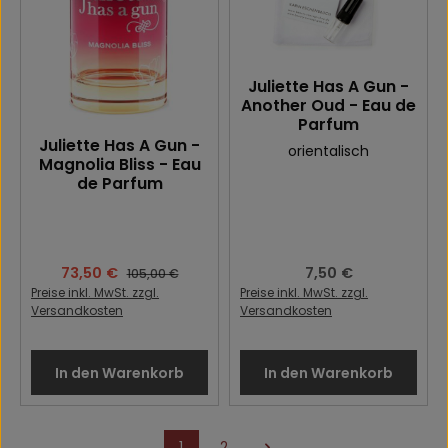
Juliette Has A Gun -
Another Oud - Eau de
Parfum
Juliette Has A Gun -
orientalisch
Magnolia Bliss - Eau
de Parfum
Verkaufspreis:
73,50 €
Regulärer Preis:
7,50 €
Regulärer Preis:
105,00 €
Preise inkl. MwSt. zzgl.
Preise inkl. MwSt. zzgl.
Versandkosten
Versandkosten
In den Warenkorb
In den Warenkorb
1
2