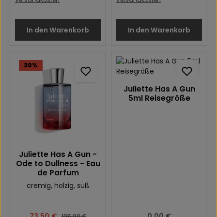
In den Warenkorb
In den Warenkorb
30
%
Juliette Has A Gun
5ml Reisegröße
Juliette Has A Gun -
Ode to Dullness - Eau
de Parfum
cremig
, holzig
, süß
Verkaufspreis:
73,50 €
Regulärer Preis:
0,00 €
Regulärer Preis:
105,00 €