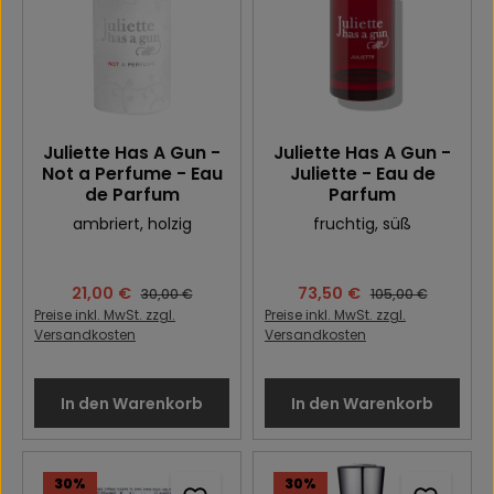
Juliette Has A Gun -
Juliette Has A Gun -
Not a Perfume - Eau
Juliette - Eau de
de Parfum
Parfum
ambriert
, holzig
fruchtig
, süß
Verkaufspreis:
21,00 €
Verkaufspreis:
73,50 €
Regulärer Preis:
Regulärer Preis:
30,00 €
105,00 €
Preise inkl. MwSt. zzgl.
Preise inkl. MwSt. zzgl.
Versandkosten
Versandkosten
In den Warenkorb
In den Warenkorb
30
%
30
%