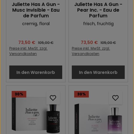
Juliette Has A Gun -
Juliette Has A Gun -
Musc Invisible - Eau
Pear Inc. - Eau de
de Parfum
Parfum
cremig
, floral
frisch
, fruchtig
Verkaufspreis:
73,50 €
Verkaufspreis:
73,50 €
Regulärer Preis:
Regulärer Preis:
105,00 €
105,00 €
Preise inkl. MwSt. zzgl.
Preise inkl. MwSt. zzgl.
Versandkosten
Versandkosten
In den Warenkorb
In den Warenkorb
30
%
30
%