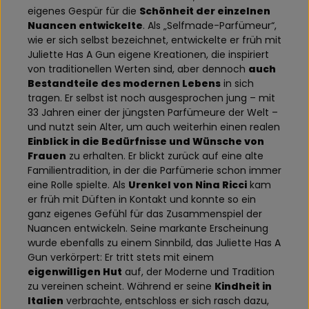
eigenes Gespür für die
Schönheit der einzelnen
Nuancen entwickelte
. Als „Selfmade-Parfümeur“,
wie er sich selbst bezeichnet, entwickelte er früh mit
Juliette Has A Gun eigene Kreationen, die inspiriert
von traditionellen Werten sind, aber dennoch
auch
Bestandteile des modernen Lebens
in sich
tragen. Er selbst ist noch ausgesprochen jung – mit
33 Jahren einer der jüngsten Parfümeure der Welt –
und nutzt sein Alter, um auch weiterhin einen realen
Einblick in die Bedürfnisse und Wünsche von
Frauen
zu erhalten. Er blickt zurück auf eine alte
Familientradition, in der die Parfümerie schon immer
eine Rolle spielte. Als
Urenkel von Nina Ricci
kam
er früh mit Düften in Kontakt und konnte so ein
ganz eigenes Gefühl für das Zusammenspiel der
Nuancen entwickeln. Seine markante Erscheinung
wurde ebenfalls zu einem Sinnbild, das Juliette Has A
Gun verkörpert: Er tritt stets mit einem
eigenwilligen Hut
auf, der Moderne und Tradition
zu vereinen scheint. Während er seine
Kindheit in
Italien
verbrachte, entschloss er sich rasch dazu,