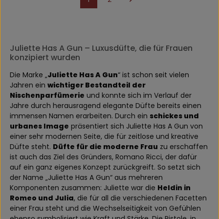
Seite
Seite
Juliette Has A Gun – Luxusdüfte, die für Frauen
konzipiert wurden
Die Marke „
Juliette Has A Gun
“ ist schon seit vielen
Jahren ein
wichtiger Bestandteil der
Nischenparfümerie
und konnte sich im Verlauf der
Jahre durch herausragend elegante Düfte bereits einen
immensen Namen erarbeiten. Durch ein
schickes und
urbanes Image
präsentiert sich Juliette Has A Gun von
einer sehr modernen Seite, die für zeitlose und kreative
Düfte steht.
Düfte für die moderne Frau
zu erschaffen
ist auch das Ziel des Gründers, Romano Ricci, der dafür
auf ein ganz eigenes Konzept zurückgreift. So setzt sich
der Name „Juliette Has A Gun“ aus mehreren
Komponenten zusammen: Juliette war die
Heldin in
Romeo und Julia
, die für all die verschiedenen Facetten
einer Frau steht und die Wechselseitigkeit von Gefühlen
ebenso symbolisiert wie Kraft und Stärke. Die Pistole, in