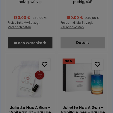
holzig
, würzig
pudrig
, süß
Verkaufspreis:
180,00 €
Verkaufspreis:
180,00 €
Regulärer Preis:
Regulärer Preis:
240,00 €
240,00 €
Preise inkl. MwSt. zzgl.
Preise inkl. MwSt. zzgl.
Versandkosten
Versandkosten
Details
In den Warenkorb
30
%
Juliette Has A Gun -
Juliette Has A Gun -
White Spirit - Eau de
Vanilla Vibes - Eau de