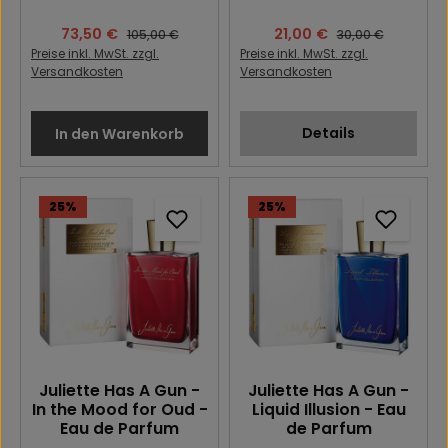
Verkaufspreis:
73,50 €
Verkaufspreis:
21,00 €
Regulärer Preis:
Regulärer Preis:
105,00 €
30,00 €
Preise inkl. MwSt. zzgl.
Preise inkl. MwSt. zzgl.
Versandkosten
Versandkosten
Details
In den Warenkorb
25
%
25
%
Juliette Has A Gun -
Juliette Has A Gun -
In the Mood for Oud -
Liquid Illusion - Eau
Eau de Parfum
de Parfum