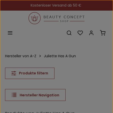
Kostenloser Versand ab 50 €
Zum Hauptinhalt springen
Du hast 0 Produkt
Ware
Hersteller von A-Z
Juliette Has A Gun
Produkte filtern
Hersteller Navigation