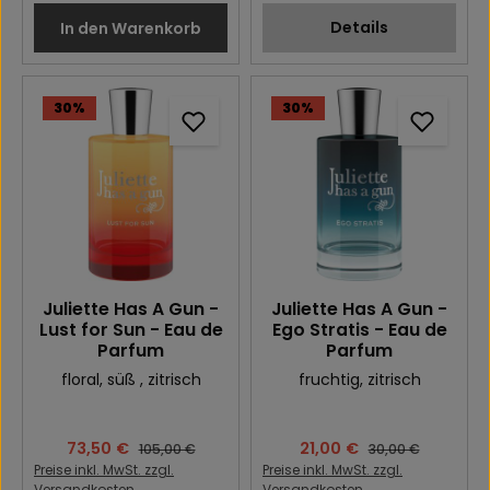
Details
In den Warenkorb
30
%
30
%
Juliette Has A Gun -
Juliette Has A Gun -
Lust for Sun - Eau de
Ego Stratis - Eau de
Parfum
Parfum
floral
, süß
, zitrisch
fruchtig
, zitrisch
Verkaufspreis:
73,50 €
Verkaufspreis:
21,00 €
Regulärer Preis:
Regulärer Preis:
105,00 €
30,00 €
Preise inkl. MwSt. zzgl.
Preise inkl. MwSt. zzgl.
Versandkosten
Versandkosten