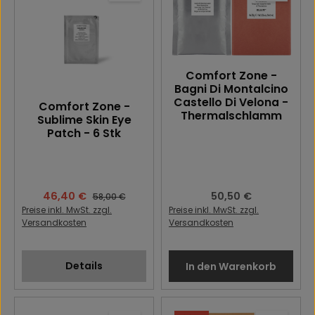
Comfort Zone -
Bagni Di Montalcino
Castello Di Velona -
Comfort Zone -
Thermalschlamm
Sublime Skin Eye
Patch - 6 Stk
Verkaufspreis:
46,40 €
Regulärer Preis:
50,50 €
Regulärer Preis:
58,00 €
Preise inkl. MwSt. zzgl.
Preise inkl. MwSt. zzgl.
Versandkosten
Versandkosten
Details
In den Warenkorb