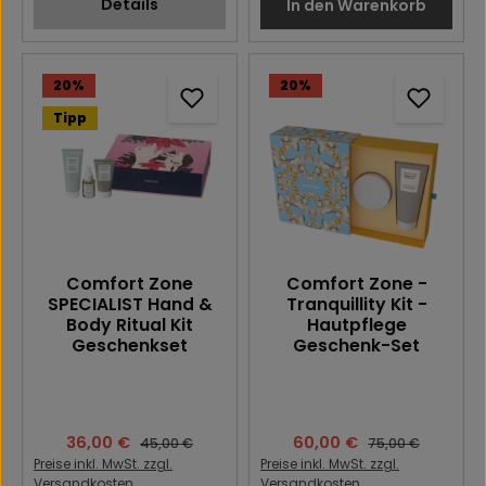
Details
In den Warenkorb
20
%
20
%
Tipp
Comfort Zone
Comfort Zone -
SPECIALIST Hand &
Tranquillity Kit -
Body Ritual Kit
Hautpflege
Geschenkset
Geschenk-Set
Verkaufspreis:
36,00 €
Verkaufspreis:
60,00 €
Regulärer Preis:
Regulärer Preis:
45,00 €
75,00 €
Preise inkl. MwSt. zzgl.
Preise inkl. MwSt. zzgl.
Versandkosten
Versandkosten