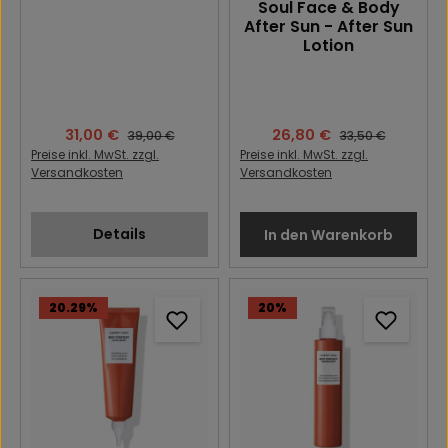
Soul Face & Body
After Sun - After Sun
Lotion
Verkaufspreis:
31,00 €
Verkaufspreis:
26,80 €
Regulärer Preis:
Regulärer Preis:
39,00 €
33,50 €
Preise inkl. MwSt. zzgl.
Preise inkl. MwSt. zzgl.
Versandkosten
Versandkosten
Details
In den Warenkorb
20.29
%
20
%