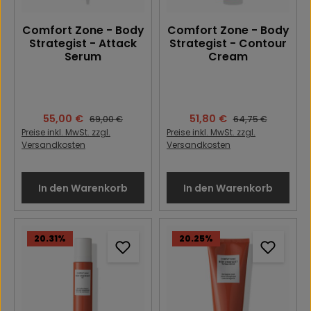
Comfort Zone - Body
Comfort Zone - Body
Strategist - Attack
Strategist - Contour
Serum
Cream
Verkaufspreis:
55,00 €
Verkaufspreis:
51,80 €
Regulärer Preis:
Regulärer Preis:
69,00 €
64,75 €
Preise inkl. MwSt. zzgl.
Preise inkl. MwSt. zzgl.
Versandkosten
Versandkosten
In den Warenkorb
In den Warenkorb
20.31
%
20.25
%