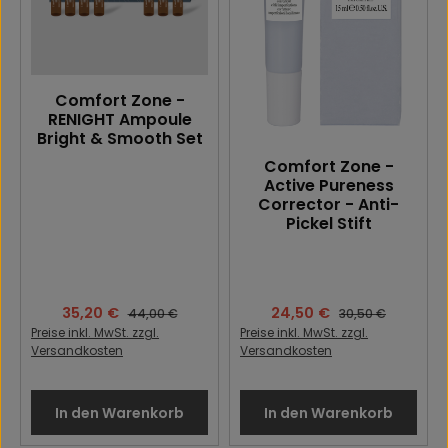
Comfort Zone -
RENIGHT Ampoule
Bright & Smooth Set
Comfort Zone -
Active Pureness
Corrector - Anti-
Pickel Stift
Verkaufspreis:
35,20 €
Verkaufspreis:
24,50 €
Regulärer Preis:
Regulärer Preis:
44,00 €
30,50 €
Preise inkl. MwSt. zzgl.
Preise inkl. MwSt. zzgl.
Versandkosten
Versandkosten
In den Warenkorb
In den Warenkorb