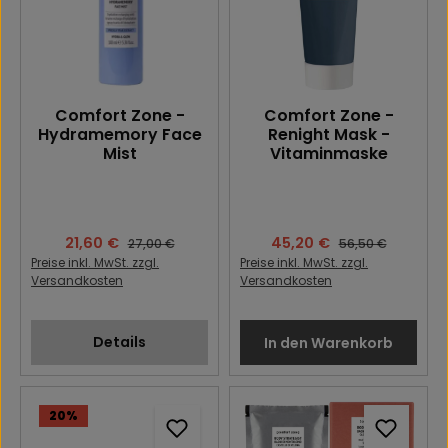
Comfort Zone -
Comfort Zone -
Hydramemory Face
Renight Mask -
Mist
Vitaminmaske
Verkaufspreis:
21,60 €
Verkaufspreis:
45,20 €
Regulärer Preis:
Regulärer Preis:
27,00 €
56,50 €
Preise inkl. MwSt. zzgl.
Preise inkl. MwSt. zzgl.
Versandkosten
Versandkosten
Details
In den Warenkorb
20
%