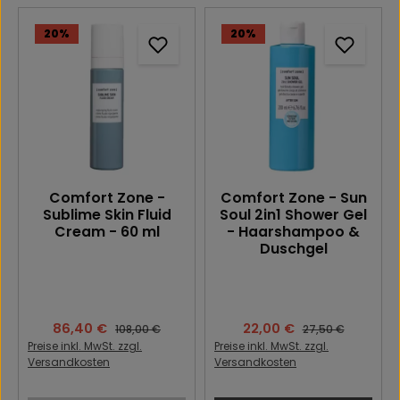
20
%
20
%
Comfort Zone -
Comfort Zone - Sun
Sublime Skin Fluid
Soul 2in1 Shower Gel
Cream - 60 ml
- Haarshampoo &
Duschgel
Verkaufspreis:
86,40 €
Verkaufspreis:
22,00 €
Regulärer Preis:
Regulärer Preis:
108,00 €
27,50 €
Preise inkl. MwSt. zzgl.
Preise inkl. MwSt. zzgl.
Versandkosten
Versandkosten