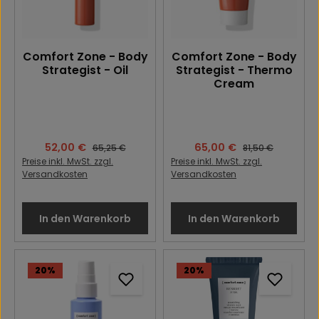
Comfort Zone - Body
Comfort Zone - Body
Strategist - Oil
Strategist - Thermo
Cream
Verkaufspreis:
52,00 €
Verkaufspreis:
65,00 €
Regulärer Preis:
Regulärer Preis:
65,25 €
81,50 €
Preise inkl. MwSt. zzgl.
Preise inkl. MwSt. zzgl.
Versandkosten
Versandkosten
In den Warenkorb
In den Warenkorb
20
%
20
%