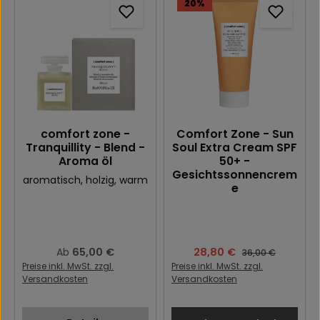
20
%
comfort zone -
Comfort Zone - Sun
Tranquillity - Blend -
Soul Extra Cream SPF
Aroma öl
50+ -
Gesichtssonnencrem
aromatisch
, holzig
, warm
e
Regulärer Preis:
65,00 €
Verkaufspreis:
28,80 €
Ab
Regulärer Preis:
36,00 €
Preise inkl. MwSt. zzgl.
Preise inkl. MwSt. zzgl.
Versandkosten
Versandkosten