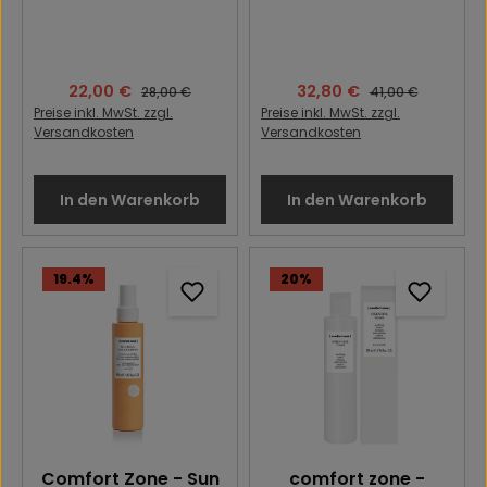
Verkaufspreis:
22,00 €
Verkaufspreis:
32,80 €
Regulärer Preis:
Regulärer Preis:
28,00 €
41,00 €
Preise inkl. MwSt. zzgl.
Preise inkl. MwSt. zzgl.
Versandkosten
Versandkosten
In den Warenkorb
In den Warenkorb
19.4
%
20
%
Comfort Zone - Sun
comfort zone -