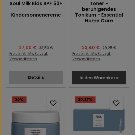
Soul Milk Kids SPF 50+
Toner -
-
beruhigendes
Kindersonnencreme
Tonikum - Essential
Home Care
Verkaufspreis:
27,00 €
Verkaufspreis:
23,40 €
Regulärer Preis:
Regulärer Preis:
33,50 €
29,25 €
Preise inkl. MwSt. zzgl.
Preise inkl. MwSt. zzgl.
Versandkosten
Versandkosten
Details
In den Warenkorb
20
%
20.37
%