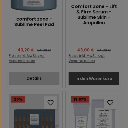
Comfort Zone - Lift
& Firm Serum -
Sublime Skin -
comfort zone -
Ampullen
Sublime Peel Pad
Verkaufspreis:
43,20 €
Verkaufspreis:
43,00 €
Regulärer Preis:
Regulärer Preis:
54,00 €
54,00 €
Preise inkl. MwSt. zzgl.
Preise inkl. MwSt. zzgl.
Versandkosten
Versandkosten
Details
In den Warenkorb
20
%
19.67
%