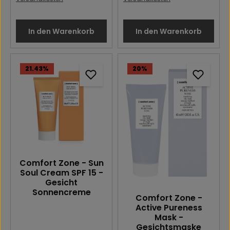
In den Warenkorb
In den Warenkorb
21.43
%
20
%
Comfort Zone - Sun
Soul Cream SPF 15 -
Gesicht
Sonnencreme
Comfort Zone -
Active Pureness
Mask -
Gesichtsmaske